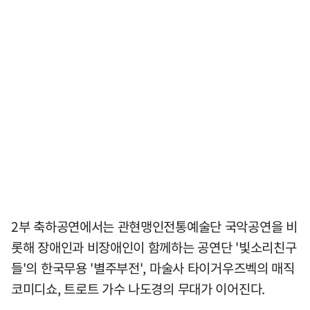
2부 축하공연에서는 관현맹인전통예술단 국악공연을 비
롯해 장애인과 비장애인이 함께하는 공연단 '빛소리친구
들'의 한국무용 '별주부전', 마술사 타이거우즈벡의 매직
코미디쇼, 트로트 가수 나도경의 무대가 이어진다.