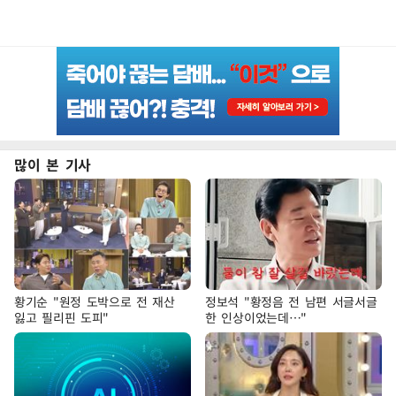
많이 본 기사
황기순 "원정 도박으로 전 재산
정보석 "황정음 전 남편 서글서글
잃고 필리핀 도피"
한 인상이었는데…"