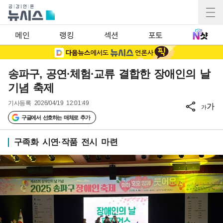
메인
랭킹
섹션
포토
송파구, 공연·체험·교류 결합한 장애인의 날
기념 축제
기사등록
2026/04/19 12:01:49
가
가
구글에서 선호하는 매체로 추가
구족화 시연·작품 전시 마련