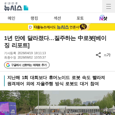
메인
랭킹
섹션
포토
1년 만에 달라졌다…질주하는 中로봇[베이
징 리포트]
기사등록
2026/04/19 18:11:13
가
가
최종수정
2026/06/02 10:55:37
구글에서 선호하는 매체로 추가
지난해 1회 대회보다 휴머노이드 로봇 속도 빨라져
원격제어 외에 자율주행 방식 로봇도 대거 참여