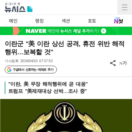
메인
랭킹
섹션
포토
이란군 "美 이란 상선 공격, 휴전 위반 해적
행위…보복할 것"
기사등록
2026/04/20 07:37:53
가
가
구글에서 선호하는 매체로 추가
"이란, 美 무장 해적행위에 곧 대응"
트럼프 "美제재대상 선박…조사 중"