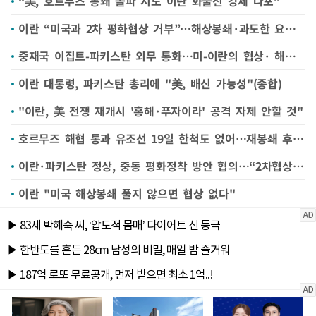
“美, 호르무즈 봉쇄 돌파 시도 이란 화물선 강제 나포”
이란 “미국과 2차 평화협상 거부”…해상봉쇄·과도한 요구에 불참
중재국 이집트-파키스탄 외무 통화…미-이란의 협상· 해결책 논의
이란 대통령, 파키스탄 총리에 "美, 배신 가능성"(종합)
"이란, 美 전쟁 재개시 '홍해·푸자이라' 공격 자제 안할 것"
호르무즈 해협 통과 유조선 19일 한척도 없어…재봉쇄 후 항로 차단
이란·파키스탄 정상, 중동 평화정착 방안 협의…“2차협상 재개는 불투명”
이란 "미국 해상봉쇄 풀지 않으면 협상 없다"