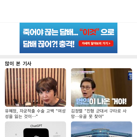
많이 본 기사
유혜정, 자궁적출 수술 고백 "여성
김정렬 "친형 군대서 구타로 사
성을 잃는 것이…"
망…유골 못 찾아"