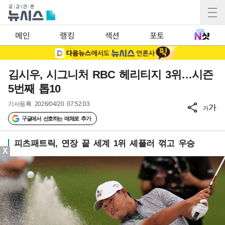
메인
랭킹
섹션
포토
김시우, 시그니처 RBC 헤리티지 3위…시즌
5번째 톱10
기사등록
2026/04/20 07:52:03
가
가
구글에서 선호하는 매체로 추가
피츠패트릭, 연장 끝 세계 1위 셰플러 꺾고 우승
X