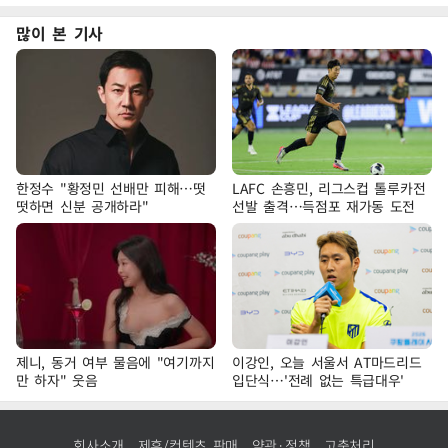
많이 본 기사
한정수 "황정민 선배만 피해…떳
LAFC 손흥민, 리그스컵 톨루카전
떳하면 신분 공개하라"
선발 출격…득점포 재가동 도전
제니, 동거 여부 물음에 "여기까지
이강인, 오늘 서울서 AT마드리드
만 하자" 웃음
입단식…'전례 없는 특급대우'
회사소개
제휴/컨텐츠 판매
약관·정책
고충처리