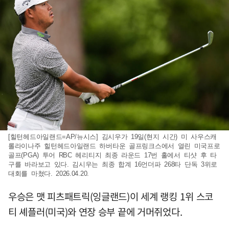
[힐턴헤드아일랜드=AP/뉴시스] 김시우가 19일(현지 시간) 미 사우스캐
롤라이나주 힐턴헤드아일랜드 하버타운 골프링크스에서 열린 미국프로
골프(PGA) 투어 RBC 헤리티지 최종 라운드 17번 홀에서 티샷 후 타
구를 바라보고 있다. 김시우는 최종 합계 16언더파 268타 단독 3위로
대회를 마쳤다. 2026.04.20.
우승은 맷 피츠패트릭(잉글랜드)이 세계 랭킹 1위 스코
티 셰플러(미국)와 연장 승부 끝에 거머쥐었다.