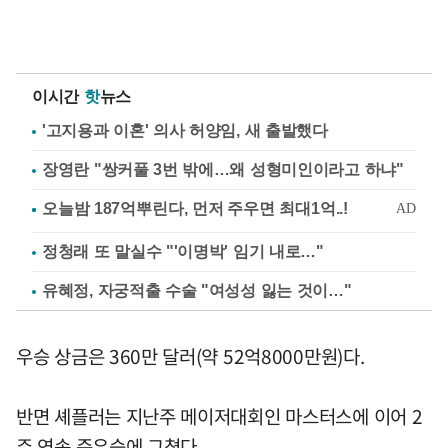
이시간
핫
뉴스
'고지용과 이혼' 의사 허양임, 새 출발했다
장영란 "쌍커풀 3번 밖에…왜 성형미인이라고 하냐"
정청래 또 말실수 "'이명박' 임기 내로…"
유혜정, 자궁적출 수술 "여성성 잃는 것이…"
우승 상금은 360만 달러(약 52억8000만원)다.
반면 셰플러는 지난주 메이저대회인 마스터스에 이어 2
주 연속 준우승에 그쳤다.