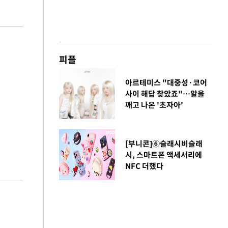
피플
아르테미스 "대중성·코어
사이 해답 찾았죠"…알을
깨고 나온 '초자아'
[부니콘]⑥슬래시비슬래
시, 스마트폰 액세서리에
NFC 더했다