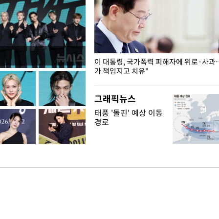
개구리밥
이 대통령, 국가폭력 피해자에 위로·사과
가 책임지고 치유"
그래픽뉴스
태풍 '돌핀' 예상 이동
경로