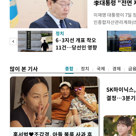
李대통령 "전면 
이재명 대통령이 7일 
인종합자산관리계좌(ISA
안'을 전면 재검토 할 
정치
들과의 상황 점검 회의에
 두
6·3지선 개표 착오
지법안을 둘러싼 투자자
11건…당선인 영향
았다. 이 자리에서 이 
 정도
없어
많이 본 기사
종합
정치
국제
경제
금
SK하이닉스,
결정…3분기 
홍서범♥조갑경, 아들 불륜 사과 후