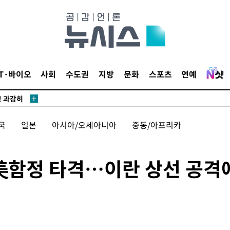
수…이병태
지(종합)
.3만개 하
4.1%로
IT·바이오
사회
수도권
지방
문화
스포츠
연예
고 과감히
쪽 아웃바운
향
국
일본
아시아/오세아니아
중동/아프리카
난지역 선포
지 못 갈
]
 美함정 타격…이란 상선 공격
선제 대응"
쳐