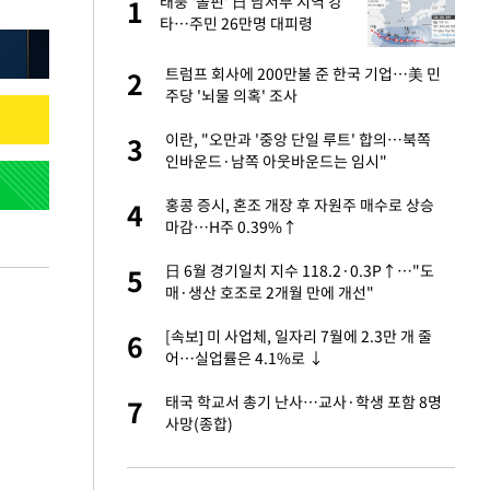
 사
태풍 '돌핀' 日 남서부 지역 강
1
1
타…주민 26만명 대피령
 분기배당 결정…3
트럼프 회사에 200만불 준 한국 기업…美 민
2
2
표
주당 '뇌물 의혹' 조사
…"배우가 내 길 아
이란, "오만과 '중앙 단일 루트' 합의…북쪽
3
3
인바운드·남쪽 아웃바운드는 임시"
 10대가 40대 친
홍콩 증시, 혼조 개장 후 자원주 매수로 상승
4
4
마감…H주 0.39%↑
해' 안동·의성 관할
日 6월 경기일치 지수 118.2·0.3P↑…"도
5
5
매·생산 호조로 2개월 만에 개선"
 공급 기존 사고방식
[속보] 미 사업체, 일자리 7월에 2.3만 개 줄
6
6
"
어…실업률은 4.1%로 ↓
자친구와 열애 "결혼
태국 학교서 총기 난사…교사·학생 포함 8명
7
7
사망(종합)