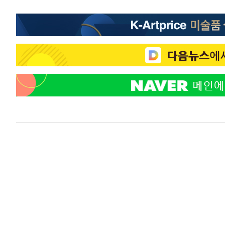
3시간 전 >
여자배구 이재영·이다영 자매, 아제르바이잔 투란VC 입단
3시간 전 >
외국인 심판 성 접대 7경기 들여다보니…한국 축구 '5승 2무'
3시간 전 >
[속보]코스닥, 2.86포인트(0.36%) 내린 798.81마감
3시간 전 >
[속보]코스피, 6200선 약보합…0.60% 내린 6258.77에 마
3시간 전 >
[속보]원·달러 환율, 7.7원 내린 1416.1원 마감
3시간 전 >
[속보] 노원서 40.1도 관측…서울, 2018년 이후 첫 40도
4시간 전 >
[속보]종합특검, '계엄 수용공간 확보' 신용해 前교정본부장 
4시간 전 >
외신들도 주목한 韓축구 파문…"국민적 공분에 수사 재개"
4시간 전 >
11시간 압수수색에 성접대 파문까지…'쑥대밭' 된 축구협회
5시간 전 >
[속보]규제합리화위원회 부위원장에 김태유 서울대 공대 교
후임