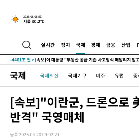
5시간 전 >
[속보]규제합리화위원회 부위원장에 김태유 서울대 공대 교
2026.08.08 (토)
서울 30.2℃
후임
-12011초 전 >
이강인, 폭염 속 AT마드리드 첫 훈련…80명 식사 대접까
-9150초 전 >
미 사업체 일자리, 7월에 2.3만개 순감하고 그 전 2개월 10
향수정 (2보)
-8598초 전 >
[속보] 미 사업체, 일자리 7월에 2.3만 개 줄어…실업률은 
실시간
정치
국제
경제
금융
산업
↓
-4461초 전 >
[속보]이 대통령 "부동산 공급 기존 사고방식 매달리지 말
실천"
-3546초 전 >
이란, "오만과 '중앙 단일 루트' 합의…북쪽 인바운드·남
드는 임시"
1시간 전 >
"낮 기온 소폭 하락"…수도권 폭염중대경보, 폭염경보로 하
국제
국제최신
국제기구
미주
유럽
중
1시간 전 >
[속보]이 대통령, '호우피해' 안동·의성 관할 4개 면 특별재
1시간 전 >
[단독]중수청 지원 검사들, 정원 초과 시 낮은 계급 임용…희망
수도
1시간 전 >
낮 최고 37도 찜통더위…곳곳 소나기·강원 많은 비[내일날씨
[속보]"이란군, 드론으로
2시간 전 >
SK하이닉스, 용인·청주 팹에 54조 투자…"AI 메모리 수요 
반격" 국영매체
3시간 전 >
여자배구 이재영·이다영 자매, 아제르바이잔 투란VC 입단
3시간 전 >
외국인 심판 성 접대 7경기 들여다보니…한국 축구 '5승 2무'
3시간 전 >
[속보]코스닥, 2.86포인트(0.36%) 내린 798.81마감
등록 2026.04.20 09:02:21
3시간 전 >
[속보]코스피, 6200선 약보합…0.60% 내린 6258.77에 마