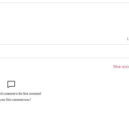
기소
수…이병태
지(종합)
.3만개 하
4.1%로
고 과감히
쪽 아웃바운
향
난지역 선포
지 못 갈
]
선제 대응"