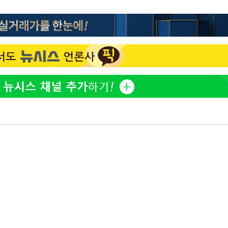
홍서범♥조갑경, 아들 불륜
1
과 후 근황…밝은 미소
SK하이닉스, 주당 375원
2
분기 중 추가 주주환원 발
쳐
최성원, 백혈병 두 번 투병
3
닌가 싶었다"
[단독]인천 부평구 아파트서
4
기소
모 살해
[속보]이 대통령, '호우피
5
4개 면 특별재난지역 선포
수…이병태
[속보]이 대통령 "부동산
6
매달리지 말고 과감히 실천
'서준맘' 박세미, 연하 남
7
생각도"