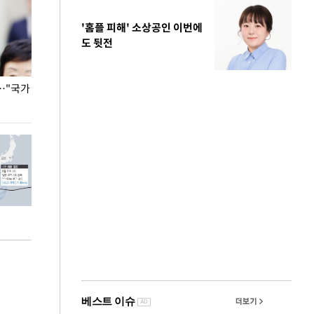
'홈플 피해' 소상공인 이번에
도 뒷전
…"국가
홈플러스, 67개 점포 가오픈… 13일 정식 개장
오세훈 서울시장,
환경 점검