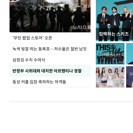
컴백하는 스키즈
지석천 뒤덮은 
'무민 팝업 스토어' 오픈
녹색 빛깔 띄는 동복호…저수율은 절반 남짓
삼정검 수치 수여식
반정부 시위대와 대치한 아르헨티나 경찰
동성 커플 입장 축하하는 하객들