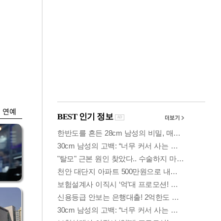
금융
…
두나무, 경찰청 '압수
 중
가상자산' 관리한다
연예