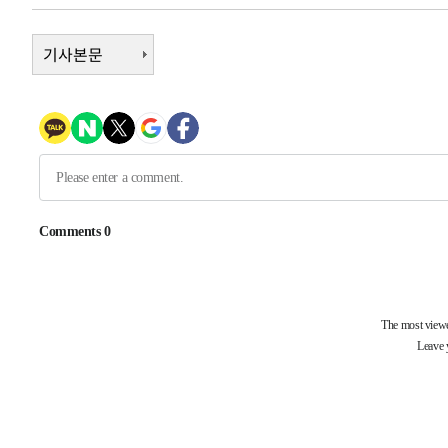
3시간 전 >
[속보]원·달러 환율, 7.7원 내린 1416.1원 마감
기사본문
3시간 전 >
[속보] 노원서 40.1도 관측…서울, 2018년 이후 첫 40도
4시간 전 >
[속보]종합특검, '계엄 수용공간 확보' 신용해 前교정본부장 
4시간 전 >
외신들도 주목한 韓축구 파문…"국민적 공분에 수사 재개"
4시간 전 >
11시간 압수수색에 성접대 파문까지…'쑥대밭' 된 축구협회
5시간 전 >
[속보]규제합리화위원회 부위원장에 김태유 서울대 공대 교
후임
-12011초 전 >
이강인, 폭염 속 AT마드리드 첫 훈련…80명 식사 대접까
-9150초 전 >
미 사업체 일자리, 7월에 2.3만개 순감하고 그 전 2개월 10
향수정 (2보)
-8598초 전 >
[속보] 미 사업체, 일자리 7월에 2.3만 개 줄어…실업률은 
↓
-4461초 전 >
[속보]이 대통령 "부동산 공급 기존 사고방식 매달리지 말
실천"
-3546초 전 >
이란, "오만과 '중앙 단일 루트' 합의…북쪽 인바운드·남
드는 임시"
1시간 전 >
"낮 기온 소폭 하락"…수도권 폭염중대경보, 폭염경보로 하
1시간 전 >
[속보]이 대통령, '호우피해' 안동·의성 관할 4개 면 특별재
1시간 전 >
[단독]중수청 지원 검사들, 정원 초과 시 낮은 계급 임용…희망
수도
1시간 전 >
낮 최고 37도 찜통더위…곳곳 소나기·강원 많은 비[내일날씨
2시간 전 >
SK하이닉스, 용인·청주 팹에 54조 투자…"AI 메모리 수요 