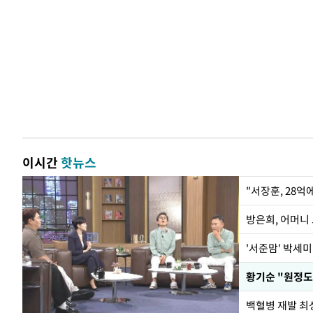
이시간
핫뉴스
"서장훈, 28억
방은희, 어머니 
'서준맘' 박세미
황기순 "원정도
백혈병 재발 최성