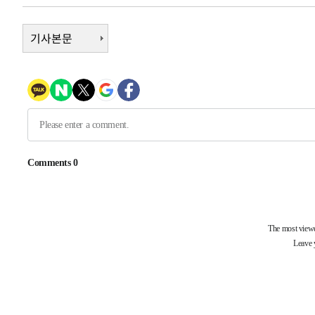
1시간 전 >
[속보]코스닥, 800p 회복…0.26% 오른 801.67 마감
기사본문
1시간 전 >
[속보]코스피, 301.88포인트(4.58%) 내린 6296.38 마감
1시간 전 >
[속보]원·달러 환율, 0.7원 내린 1423.8원 마감
1시간 전 >
"여기 떨어졌다"…다누리, 스페이스X 로켓 달 충돌 흔적 포착
2시간 전 >
손흥민, 5경기 연속골 실패…LAFC는 승부차기 끝 과달라하라
4시간 전 >
내일까지 39도 '펄펄'…기상청 "태풍 지나며 폭염 잠시 꺾인
-21092초 전 >
'월드컵 탈락 후폭풍' 축구협회…11시간 걸린 초유의 압
합)
-20528초 전 >
[속보] 뉴욕증시, 혼조 출발…나스닥 0.3%↓, 다우 0.1
-19321초 전 >
축구협회, 15년 전 심판 성 접대 파문에 "현재는 내부 지
-18006초 전 >
경찰, '홍명보는 2순위' 결론냈던 스포츠윤리센터도 압
-3602초 전 >
[속보]합참 "北 발사체는 단거리탄도미사일…감시·경계태
-3350초 전 >
日방위성, 北이 동해로 쏜 발사체는 탄도미사일 가능성
-1780초 전 >
[속보] SKT, 에이닷 서비스 장애 발생…"원인 파악 중"
-1186초 전 >
[속보]합참 "북, 동해상으로 미상 발사체 발사"
-582초 전 >
'낮 최고 39도' 불볕더위…한밤 열대야도 계속[내일날씨]
-541초 전 >
[속보]7~9일 프로야구 3연전도 폭염 취소…11일 재개