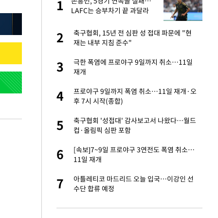
미
손흥민, 5경기 연속골 실패…
1
1
…엄
LAFC는 승부차기 끝 과달라
하라 격파
이 산다' 선곡…쿨한
축구협회, 15년 전 심판 성 접대 파문에 "현
2
2
재는 내부 지침 준수"
인간들이 이 꼴 만
극한 폭염에 프로야구 9일까지 취소…11일
3
3
격한 반응
재개
하는 프리랜서…받
프로야구 9일까지 폭염 취소…11일 재개·오
4
4
후 7시 시작(종합)
앗겨…지금이라면 가
축구협회 '성접대' 감사보고서 나왔다…월드
5
5
컵·올림픽 심판 포함
패…LAFC는 승부차
[속보]7~9일 프로야구 3연전도 폭염 취소…
6
6
11일 재개
성 접대 파문에 "현
아틀레티코 마드리드 오늘 입국…이강인 선
7
7
수단 합류 예정