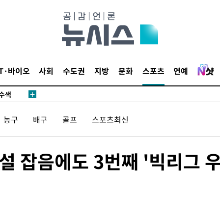
다"
수수색(종
4%↑
침 준수"
IT·바이오
사회
수도권
지방
문화
스포츠
연예
수수색
세 강화"
농구
배구
골프
스포츠최신
적설 잡음에도 3번째 '빅리그 
황'