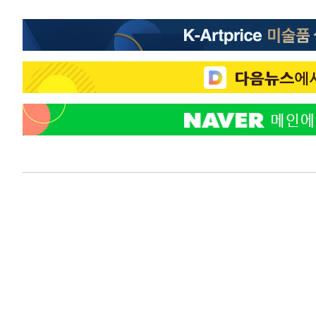
-203초 전 >
"韓 외환시장 개입 관측 배경엔 美의 대한국 무역적자 있어"
-30초 전 >
'월드컵 탈락 후폭풍' 축구협회…초유의 압수수색에 '충격·당
2분 전 >
서울 낮 37.9도, 올여름 최고치 경신…영등포 순간 '40도'
9분 전 >
[속보]종합특검, 대검 추가 압수수색…내란 중요임무종사 혐의
1시간 전 >
[속보]코스닥, 800p 회복…0.26% 오른 801.67 마감
1시간 전 >
[속보]코스피, 301.88포인트(4.58%) 내린 6296.38 마감
1시간 전 >
[속보]원·달러 환율, 0.7원 내린 1423.8원 마감
1시간 전 >
"여기 떨어졌다"…다누리, 스페이스X 로켓 달 충돌 흔적 포착
2시간 전 >
손흥민, 5경기 연속골 실패…LAFC는 승부차기 끝 과달라하라
4시간 전 >
내일까지 39도 '펄펄'…기상청 "태풍 지나며 폭염 잠시 꺾인