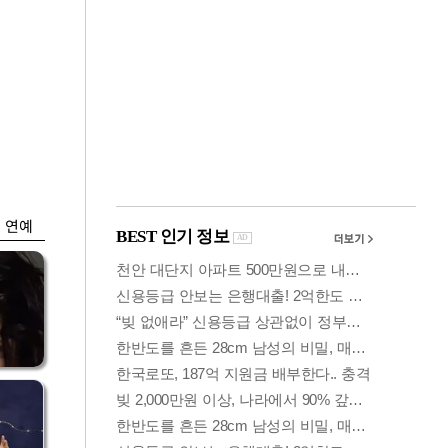
금융
개
외국인 폭풍매도에
 우
코스피 6200선 주저
앉아
연예