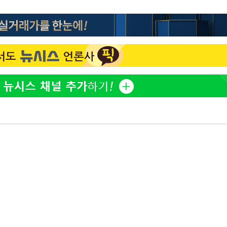
이승기 측 "차가원 전세금 
1
반환은 고도의 사기 수법
벌 원해"
황'
아이유, 장기하 '별일 없
2
일상 공개
허지웅 "우리가 지지했던 
3
들었다"…형소법 개정에 
김혜수 "우린 돈 받고 일
4
는 만큼 해내야"
효린 "절친에게 남친 빼
5
 격파
만 안 있어"
다"
손흥민, 5경기 연속골 실
6
기 끝 과달라하라 격파
축구협회, 15년 전 심판 
7
재는 내부 지침 준수"