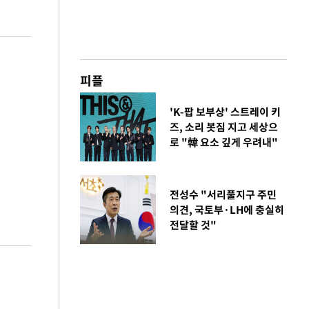
피플
'K-팝 보부상' 스트레이 키
즈, 소리 봇짐 지고 세상으
로 "韓 요소 깊게 우려내"
전성수 "서리풀지구 주민
의견, 국토부·LH에 충실히
전달할 것"