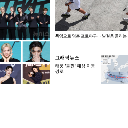
전남광주… 열화상 카메라에 담긴
폭염으로 멈춘 프로야구… 발걸음 돌리는
그래픽뉴스
태풍 '돌핀' 예상 이동
경로