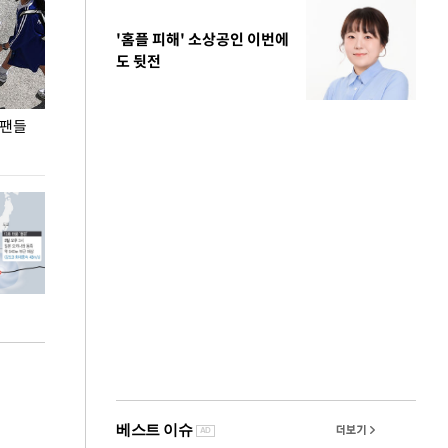
'홈플 피해' 소상공인 이번에
도 뒷전
 팬들
이 대통령, '청년 대책 속도 높여야…폭염 문제도
입추 코앞인데 전
총력 대응'