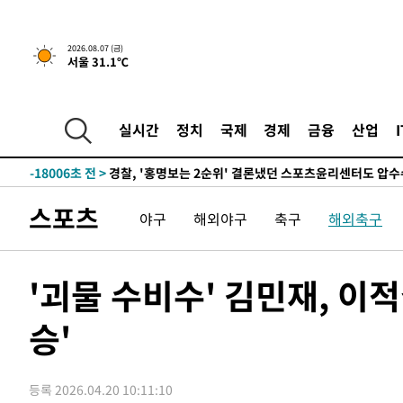
4시간 전 >
내일까지 39도 '펄펄'…기상청 "태풍 지나며 폭염 잠시 꺾인
2026.08.07 (금)
서울 31.1℃
-21092초 전 >
'월드컵 탈락 후폭풍' 축구협회…11시간 걸린 초유의 압
합)
-20528초 전 >
[속보] 뉴욕증시, 혼조 출발…나스닥 0.3%↓, 다우 0.1
-19321초 전 >
축구협회, 15년 전 심판 성 접대 파문에 "현재는 내부 지
실시간
정치
국제
경제
금융
산업
-18006초 전 >
경찰, '홍명보는 2순위' 결론냈던 스포츠윤리센터도 압
-3602초 전 >
[속보]합참 "北 발사체는 단거리탄도미사일…감시·경계태
-3350초 전 >
日방위성, 北이 동해로 쏜 발사체는 탄도미사일 가능성
스포츠
야구
해외야구
축구
해외축구
-1780초 전 >
[속보] SKT, 에이닷 서비스 장애 발생…"원인 파악 중"
-1186초 전 >
[속보]합참 "북, 동해상으로 미상 발사체 발사"
-582초 전 >
'낮 최고 39도' 불볕더위…한밤 열대야도 계속[내일날씨]
'괴물 수비수' 김민재, 이
-541초 전 >
[속보]7~9일 프로야구 3연전도 폭염 취소…11일 재개
승'
-203초 전 >
"韓 외환시장 개입 관측 배경엔 美의 대한국 무역적자 있어"
-30초 전 >
'월드컵 탈락 후폭풍' 축구협회…초유의 압수수색에 '충격·당
2분 전 >
서울 낮 37.9도, 올여름 최고치 경신…영등포 순간 '40도'
등록 2026.04.20 10:11:10
9분 전 >
[속보]종합특검, 대검 추가 압수수색…내란 중요임무종사 혐의