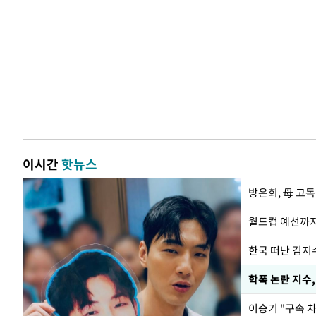
이시간
핫뉴스
방은희, 母 고독
월드컵 예선까지
한국 떠난 김지
학폭 논란 지수
이승기 "구속 차