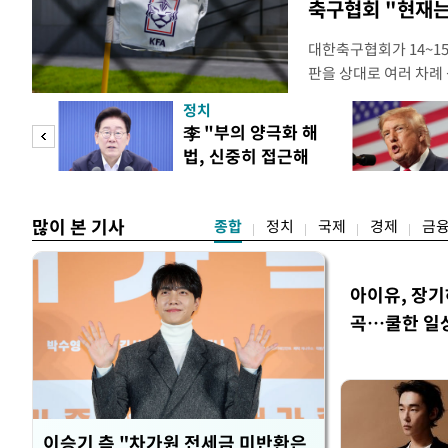
축구협회 "현재는
대한축구협회가 14~15
판을 상대로 여러 차례 
구계에 따르면 국회의 한
정치
년 국제심판 10여 명에
"사적
李 "부의 양극화 해
축구협회는 외국인 심판
법, 신중히 접근해
수십만원에서 많게는 1
 차
야"
많이 본 기사
종합
정치
국제
경제
금
아이유, 장기
곡…쿨한 일
이승기 측 "차가원 전세금 미반환은