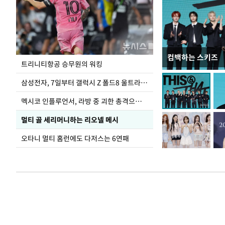
컴백하는 스키즈
입추 하루 앞둔 
트리니티항공 승무원의 워킹
폭염
삼성전자, 7일부터 갤럭시 Z 폴드8 울트라·폴드8·플립8 출시
멕시코 인플루언서, 라방 중 괴한 총격으로 사망
멀티 골 세리머니하는 리오넬 메시
오타니 멀티 홈런에도 다저스는 6연패