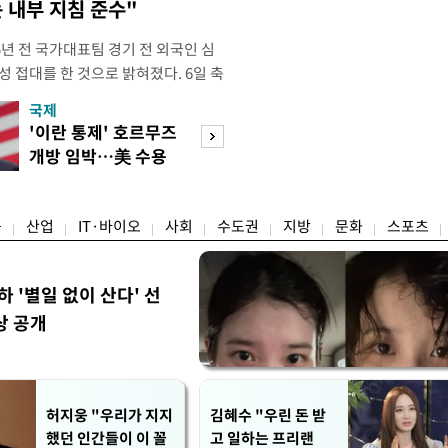
 내부 지침 준수"
년 전 국가대표팀 경기 전 외국인 심
성 접대를 한 것으로 밝혀졌다. 6일 축
 의원실은 축구협회가 2011~2012
국제
경제
게 성 접대한 사실을 확인했다. 당시
'이란 통제' 호르무즈
초고가 겨냥 세제
과 감독관 등 10여 명에게 한 번에
개방 임박…美 수용
편…전월세 '유탄'
00만원이 넘는 돈을 성
할까
려
융
산업
IT·바이오
사회
수도권
지방
문화
스포츠
하 '별일 없이 산다' 선
상 공개
허지웅 "우리가 지지
김혜수 "우린 돈 받
했던 인간들이 이 꼴
고 일하는 프리랜