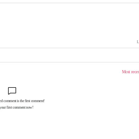
 격파
다"
수수색(종
4%↑
침 준수"
수수색
세 강화"