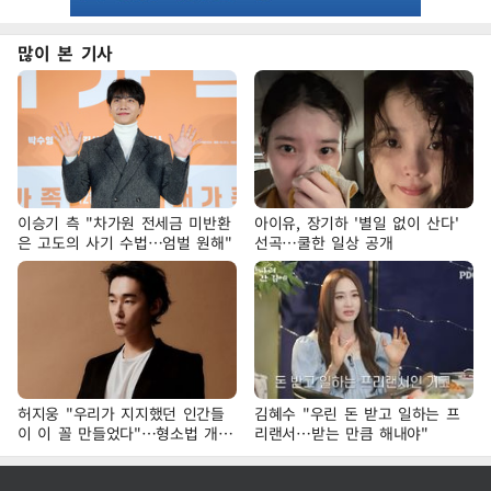
많이 본 기사
이승기 측 "차가원 전세금 미반환
아이유, 장기하 '별일 없이 산다'
은 고도의 사기 수법…엄벌 원해"
선곡…쿨한 일상 공개
허지웅 "우리가 지지했던 인간들
김혜수 "우린 돈 받고 일하는 프
이 이 꼴 만들었다"…형소법 개정
리랜서…받는 만큼 해내야"
에 격한 반응