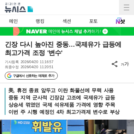
메인
랭킹
섹션
포토
긴장 다시 높아진 중동…국제유가 급등에
최고가격 조정 '변수'
기사등록
2026/04/20 11:16:57
가
가
최종수정
2026/04/20 11:20:51
구글에서 선호하는 매체로 추가
美, 휴전 종료 앞두고 이란 화물선에 무력 사용
중동 지역 군사적 긴장감 고조에 국제유가 급등
상승세 꺾였던 국제 석유제품 가격에 영향 주목
이번 주 시행 예정인 4차 최고가격제 변수로 부상