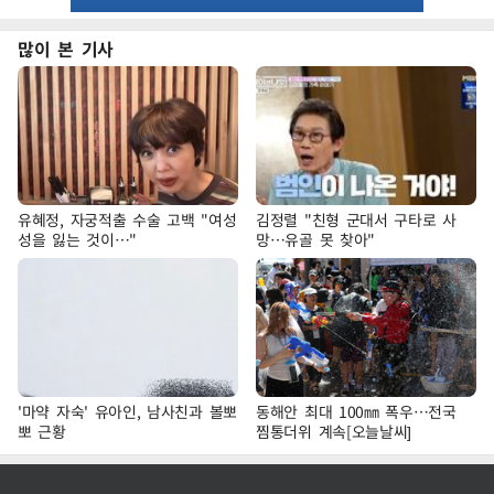
많이 본 기사
유혜정, 자궁적출 수술 고백 "여성
김정렬 "친형 군대서 구타로 사
성을 잃는 것이…"
망…유골 못 찾아"
'마약 자숙' 유아인, 남사친과 볼뽀
동해안 최대 100㎜ 폭우…전국
뽀 근황
찜통더위 계속[오늘날씨]