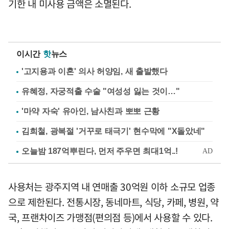
기한 내 미사용 금액은 소멸된다.
이시간
핫
뉴스
'고지용과 이혼' 의사 허양임, 새 출발했다
유혜정, 자궁적출 수술 "여성성 잃는 것이…"
'마약 자숙' 유아인, 남사친과 뽀뽀 근황
김희철, 광복절 '거꾸로 태극기' 현수막에 "X돌았네"
사용처는 광주지역 내 연매출 30억원 이하 소규모 업종
으로 제한된다. 전통시장, 동네마트, 식당, 카페, 병원, 약
국, 프랜차이즈 가맹점(편의점 등)에서 사용할 수 있다.