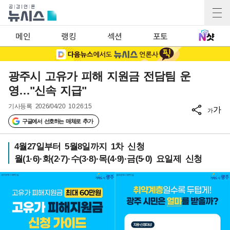
메인
랭킹
섹션
포토
광주시 고유가 피해 지원금 전담팀 운
영…"신속 지급"
기사등록
2026/04/20 10:26:15
가
가
구글에서 선호하는 매체로 추가
4월27일부터 5월8일까지 1차 신청
월(1·6)·화(2·7)·수(3·8)·목(4·9)·금(5·0) 요일제 신청