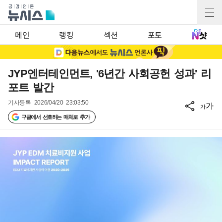
메인
랭킹
섹션
포토
JYP엔터테인먼트, '6년간 사회공헌 성과' 리
포트 발간
기사등록
2026/04/20 23:03:50
가
가
구글에서 선호하는 매체로 추가