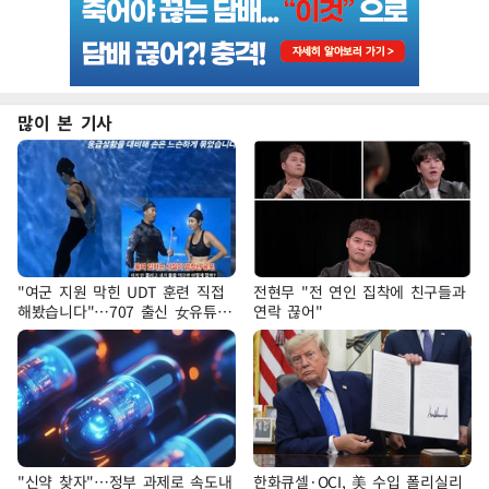
많이 본 기사
"여군 지원 막힌 UDT 훈련 직접
전현무 "전 연인 집착에 친구들과
해봤습니다"…707 출신 女유튜버
연락 끊어"
'완벽 소화'
"신약 찾자"…정부 과제로 속도내
한화큐셀·OCI, 美 수입 폴리실리