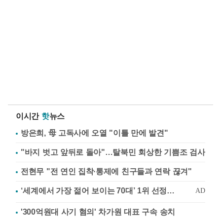
이시간
핫
뉴스
방은희, 母 고독사에 오열 "이틀 만에 발견"
"바지 벗고 앞뒤로 돌아"…탈북민 회상한 기쁨조 검사
전현무 "전 연인 집착·통제에 친구들과 연락 끊겨"
'300억원대 사기 혐의' 차가원 대표 구속 송치