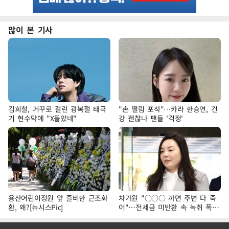
많이 본 기사
김희철, 거꾸로 걸린 광복절 태극
"손 떨림 포착"…카라 한승연, 건
기 현수막에 "X돌았네"
강 괜찮나 팬들 '걱정'
용산어린이정원 앞 즐비한 근조화
차가원 "○○○ 까면 주변 다 죽
환, 왜?[뉴시스Pic]
어"…전세금 미반환 속 녹취 폭로
파장