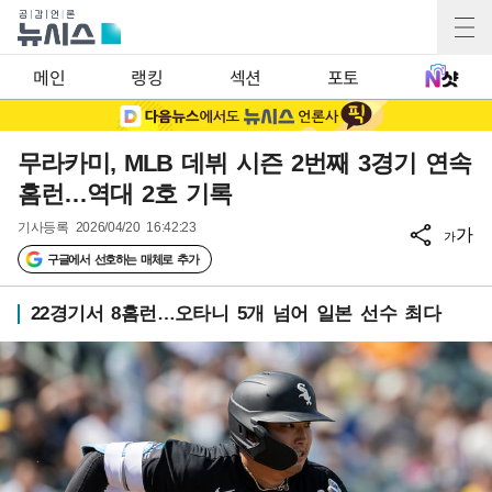
메인
랭킹
섹션
포토
무라카미, MLB 데뷔 시즌 2번째 3경기 연속
홈런…역대 2호 기록
기사등록
2026/04/20 16:42:23
가
가
구글에서 선호하는 매체로 추가
22경기서 8홈런…오타니 5개 넘어 일본 선수 최다