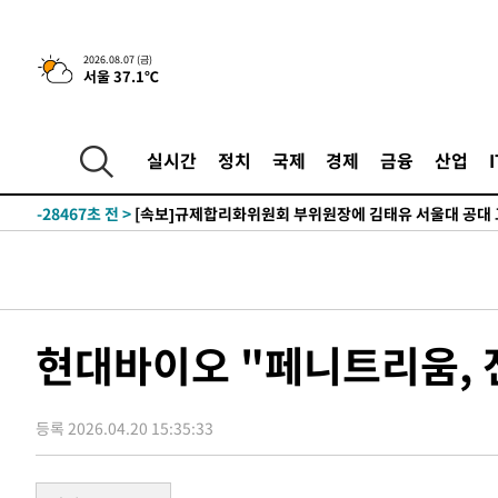
-1546초 전 >
이란, 호르무즈서 "적국 목표물들"과 대치로 남부 케슘섬
2026.08.07 (금)
서울 37.1℃
례 큰 폭발음
-30601초 전 >
[속보]종합특검, '계엄 수용공간 확보' 신용해 前교정본
-29474초 전 >
외신들도 주목한 韓축구 파문…"국민적 공분에 수사 재개
-29445초 전 >
11시간 압수수색에 성접대 파문까지…'쑥대밭' 된 축구
실시간
정치
국제
경제
금융
산업
-28467초 전 >
[속보]규제합리화위원회 부위원장에 김태유 서울대 공대
병태 후임
-24825초 전 >
[속보]국힘 윤리위, '돌려차기 발언' 진종오·서범수 징계
-20150초 전 >
[속보] 7월 중국 수출 23.9%↑ 수입 27.5%↑…무역총
25.3%↑
-17310초 전 >
[속보]'채상병 순직 책임' 임성근, 항소심도 징역 3년
-17176초 전 >
[속보]종합특검, '관저이전 봐주기 감사' 유병호 구속기소
-13776초 전 >
민주 콩고 에볼라환자 4천명 돌파, 4053명 발생 1850명
현대바이오 "페니트리움, 
-13026초 전 >
[속보]'300억원대 사기 혐의' 차가원 대표 구속 송치
-12220초 전 >
"미 전국적 살모네라 식중독 원인은 멕시코산 할라피뇨"--
등록 2026.04.20 15:35:33
-10733초 전 >
[속보]경찰·노동부, HL만도 평택사업장 끼임 사망 관련
-10614초 전 >
[속보]합수본, '투표율 허위 입력' 중앙·서울·경기도 선관
압수수색
-10369초 전 >
[속보]원·달러 환율, 오전 9시 1423.8원