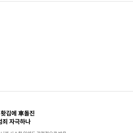
·홧김에 車돌진
 범죄 자극하나