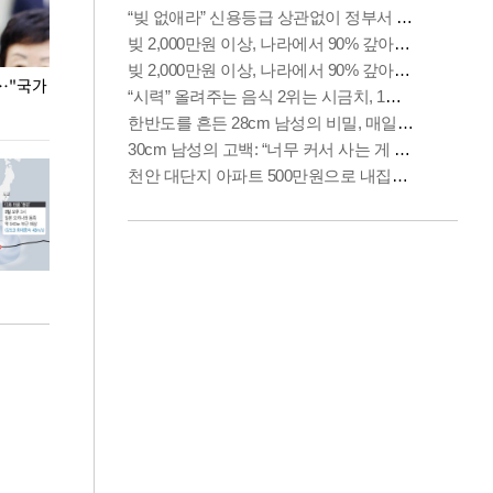
…"국가
홈플러스, 67개 점포 가오픈… 13일 정식 개장
오세훈 서울시장,
환경 점검