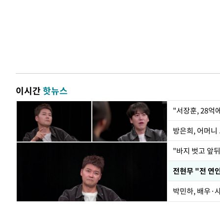
이시간
핫뉴스
"서장훈, 28억
방은희, 어머니 
"바지 벗고 앞
전현무 "전 연
박민하, 배우·