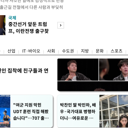
우니까 사소한 일에도 감정적으로 반응
 출근길 전철에서 다른 사람과 부딪히
서 있으면 짜증이 확 올라오더라고요."
국제
경제
유례없는 폭염이 이어지면서 사소한 자극
중간선거 앞둔 트럼
구윤철 "실거주 3
나 감정적으로 반응하는 사람이 늘고
프, 이란전쟁 출구찾
억 이하 주택은 
도가 불쾌감과 공격성을 높이는 데다
기 속도
담 줄어"
융
산업
IT·바이오
사회
수도권
지방
문화
스포츠
연인 집착에 친구들과 연
"여군 지원 막힌
박찬민 딸 박민하, 배
UDT 훈련 직접 해봤
우·국가대표 병행하
습니다"…707 출신
더니…여유로운 근
女유튜버 '완벽 소
황 공개