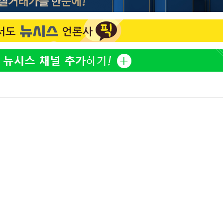
 CDC
 압수수색
위 등 9곳
출발
개장
3명은 중태
에서 두차