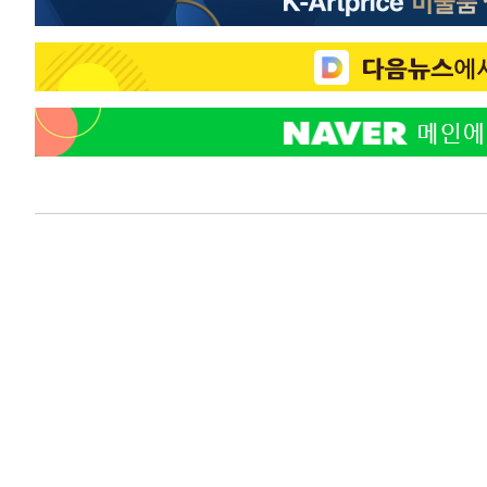
-12220초 전 >
"미 전국적 살모네라 식중독 원인은 멕시코산 할라피뇨"--
-10733초 전 >
[속보]경찰·노동부, HL만도 평택사업장 끼임 사망 관련
-10614초 전 >
[속보]합수본, '투표율 허위 입력' 중앙·서울·경기도 선관
압수수색
-10369초 전 >
[속보]원·달러 환율, 오전 9시 1423.8원
-10165초 전 >
[속보]삼성전자·SK하이닉스 동반 강보합…1%대 상승 
-10151초 전 >
[속보]코스닥, 5.95포인트(0.74%) 상승한 807.62개장
-10119초 전 >
[속보]코스피, 6300선 재탈환…1.09% 오른 6365.07 
-7284초 전 >
시리아 다마스쿠스 교외에서 미니버스 폭발.. 14명 부상, 
-6582초 전 >
입추에도 극한더위…서울 낮 39도 '폭염중대경보'
-1546초 전 >
이란, 호르무즈서 "적국 목표물들"과 대치로 남부 케슘섬
례 큰 폭발음