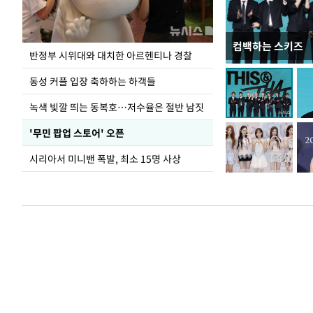
컴백하는 스키즈
지석천 뒤덮은 
반정부 시위대와 대치한 아르헨티나 경찰
동성 커플 입장 축하하는 하객들
녹색 빛깔 띄는 동복호…저수율은 절반 남짓
'무민 팝업 스토어' 오픈
시리아서 미니밴 폭발, 최소 15명 사상