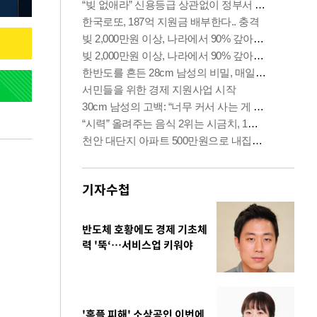
기자수첩
반도체 호황에도 경제 기초체
력 '뚝‘…서비스업 키워야
'홈플 피해' 소상공인 이번에