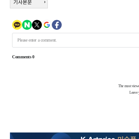
기사본문
-10165초 전 >
[속보]삼성전자·SK하이닉스 동반 강보합…1%대 상승 
-10151초 전 >
[속보]코스닥, 5.95포인트(0.74%) 상승한 807.62개장
-10119초 전 >
[속보]코스피, 6300선 재탈환…1.09% 오른 6365.07 
-7284초 전 >
시리아 다마스쿠스 교외에서 미니버스 폭발.. 14명 부상, 
-6582초 전 >
입추에도 극한더위…서울 낮 39도 '폭염중대경보'
-1546초 전 >
이란, 호르무즈서 "적국 목표물들"과 대치로 남부 케슘섬
례 큰 폭발음
-30601초 전 >
[속보]종합특검, '계엄 수용공간 확보' 신용해 前교정본
-29474초 전 >
외신들도 주목한 韓축구 파문…"국민적 공분에 수사 재개
-29445초 전 >
11시간 압수수색에 성접대 파문까지…'쑥대밭' 된 축구
-28467초 전 >
[속보]규제합리화위원회 부위원장에 김태유 서울대 공대
병태 후임
-24825초 전 >
[속보]국힘 윤리위, '돌려차기 발언' 진종오·서범수 징계
-20150초 전 >
[속보] 7월 중국 수출 23.9%↑ 수입 27.5%↑…무역총
25.3%↑
-17310초 전 >
[속보]'채상병 순직 책임' 임성근, 항소심도 징역 3년
-17176초 전 >
[속보]종합특검, '관저이전 봐주기 감사' 유병호 구속기소
-13776초 전 >
민주 콩고 에볼라환자 4천명 돌파, 4053명 발생 1850명
-13026초 전 >
[속보]'300억원대 사기 혐의' 차가원 대표 구속 송치