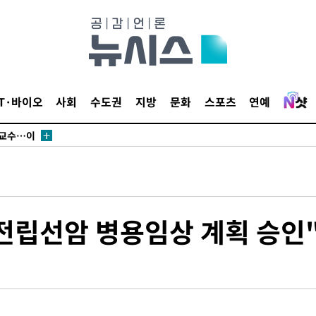
에서 두차
부장 기소
"
협회
IT·바이오
사회
수도권
지방
문화
스포츠
연예
 교수…이
 절차 개시
액
 사망
전립선암 병용임상 계획 승인
 CDC
 압수수색
위 등 9곳