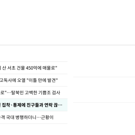
에 산 서초 건물 450억에 매물로"
고독사에 오열 "이틀 만에 발견"
뒤로"…탈북민 고백한 기쁨조 검사
인 집착·통제에 친구들과 연락 끊겨"
사격 국대 병행하더니…근황이