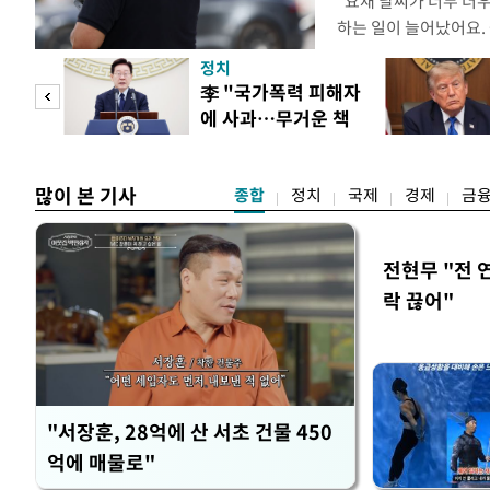
"요새 날씨가 너무 더
하는 일이 늘어났어요.
거나, 누가 길을 막고 
정치
(40대 직장인 A씨) 
문가
李 "국가폭력 피해자
에도 쉽게 짜증을 내거
에 사과…무거운 책
있다. 높은 기온과 습
황제
임감"
많이 본 기사
종합
정치
국제
경제
금
전현무 "전 
락 끊어"
"서장훈, 28억에 산 서초 건물 450
억에 매물로"