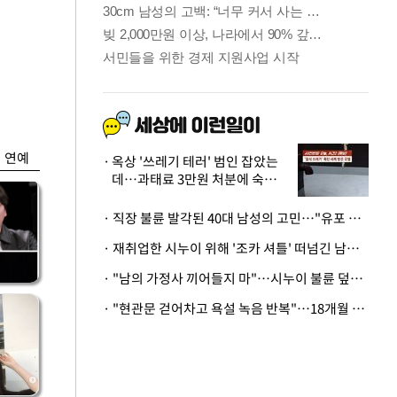
금융
0
코스피·코스닥, 동반
세부
상승 후 하락…혼조
세 계속
연예
옥상 '쓰레기 테러' 범인 잡았는
데…과태료 3만원 처분에 숙박업
주 허탈
· 직장 불륜 발각된 40대 남성의 고민…"유포 동료 명예훼손·협박죄 고소 가능할까"
· 재취업한 시누이 위해 '조카 셔틀' 떠넘긴 남편…아내 "난 못한다"
· "남의 가정사 끼어들지 마"…시누이 불륜 덮으려는 남편에 억울한 아내
· "현관문 걷어차고 욕설 녹음 반복"…18개월 아기 키우는 집 뒤흔든 '앞집의 비극'