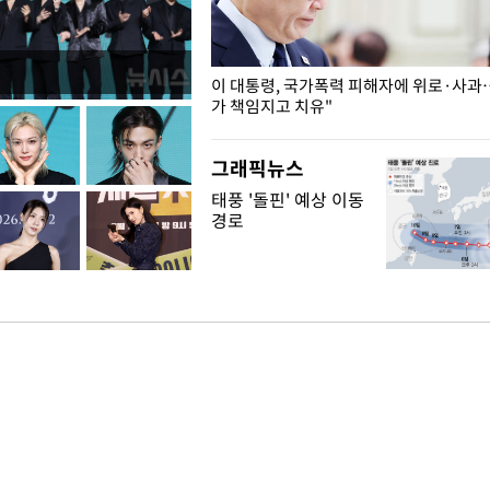
개구리밥
이 대통령, 국가폭력 피해자에 위로·사과
가 책임지고 치유"
그래픽뉴스
태풍 '돌핀' 예상 이동
경로