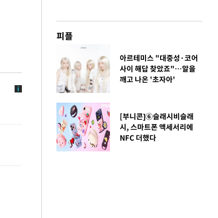
피플
아르테미스 "대중성·코어
사이 해답 찾았죠"…알을
깨고 나온 '초자아'
[부니콘]⑥슬래시비슬래
시, 스마트폰 액세서리에
NFC 더했다