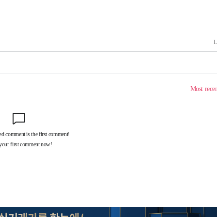
출발
개장
3명은 중태
에서 두차
부장 기소
"
협회
 교수…이
 절차 개시
액
 사망