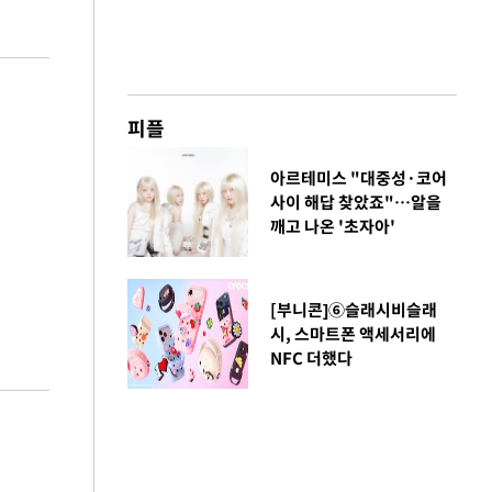
피플
아르테미스 "대중성·코어
사이 해답 찾았죠"…알을
깨고 나온 '초자아'
[부니콘]⑥슬래시비슬래
시, 스마트폰 액세서리에
NFC 더했다