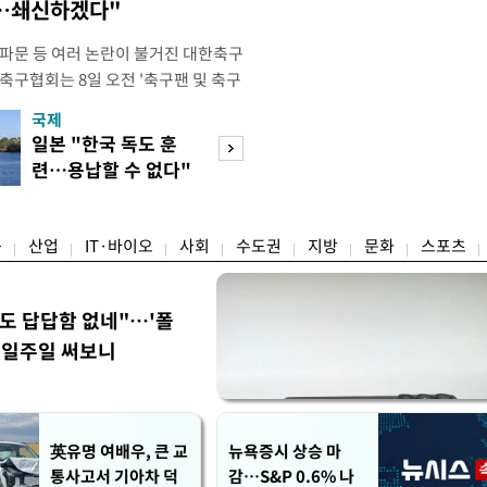
송…쇄신하겠다"
 파문 등 여러 논란이 불거진 대한축구
축구협회는 8일 오전 '축구팬 및 축구
 글'이라는 제목의 입장문을 발표했
국제
경제
26 국제축구연맹(FIFA) 북중미 월드
일본 "한국 독도 훈
공정위, 국고채 
관련해 국회 문화체육관광위원회 청문
련…용납할 수 없다"
심의…8조 과징금
이어, 홍명보 전 감독 선
항의
림길
융
산업
IT·바이오
사회
수도권
지방
문화
스포츠
워도 답답함 없네"…'폴
, 일주일 써보니
英유명 여배우, 큰 교
뉴욕증시 상승 마
통사고서 기아차 덕
감…S&P 0.6% 나