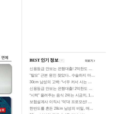
금융
담합
은행 예금 일주일새
 갈
6.5조↑…롤러코스
피 피난
연예