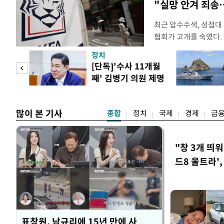
"실망 안겨 죄
최근 압수수색, 성접대
협회가 고개를 숙였다. 
관계자 여러분께 드리는
정치
다. 축구협회는 최근 20
 사업
[단독]'수사 11개월
컵 조별리그 탈락과 
째' 김병기 의원 제명
회에서 질타를 받은 데 
청원글
많이 본 기사
종합
정치
국제
경제
금
"창 3개 띄
드8 울트라'
표창원, 남규리에 15년 만에 사