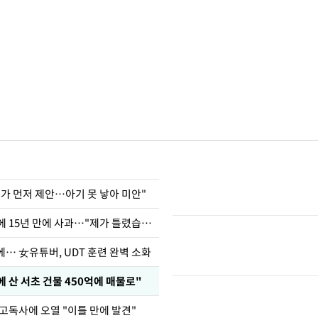
내가 먼저 제안…아기 못 낳아 미안"
표창원, 남규리에 15년 만에 사과…"제가 틀렸습니다"
… 女유튜버, UDT 훈련 완벽 소화
에 산 서초 건물 450억에 매물로"
고독사에 오열 "이틀 만에 발견"