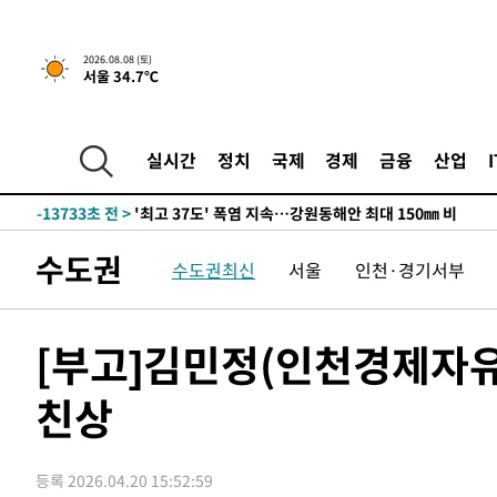
2026.08.08 (토)
서울 34.7℃
-6859초 전 >
[속보]뉴욕증시 상승 마감…S&P 0.6% 나스닥 1.3%↑
-29577초 전 >
극한폭염 한풀 꺾이지만…'낮 최고 35도' 무더위, 열대야
주 날씨]
-26595초 전 >
축구협회 "압수수색·성접대 논란 사과…쇄신의 기회로 
실시간
정치
국제
경제
금융
산업
-25112초 전 >
[속보]'압수수색·성접대 논란' 축구협회 "실망과 걱정 
송"
-13733초 전 >
'최고 37도' 폭염 지속…강원동해안 최대 150㎜ 비
-6859초 전 >
[속보]뉴욕증시 상승 마감…S&P 0.6% 나스닥 1.3%↑
수도권
수도권최신
서울
인천·경기서부
-29577초 전 >
극한폭염 한풀 꺾이지만…'낮 최고 35도' 무더위, 열대야
주 날씨]
-26595초 전 >
축구협회 "압수수색·성접대 논란 사과…쇄신의 기회로 
-25112초 전 >
[속보]'압수수색·성접대 논란' 축구협회 "실망과 걱정 
[부고]김민정(인천경제자
송"
-13733초 전 >
'최고 37도' 폭염 지속…강원동해안 최대 150㎜ 비
친상
-6859초 전 >
[속보]뉴욕증시 상승 마감…S&P 0.6% 나스닥 1.3%↑
등록 2026.04.20 15:52:59