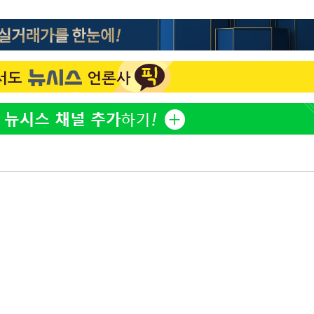
표창원, 남규리에 15년 만
1
사과…"제가 틀렸습니다"
"창 3개 띄워도 답답함 없
2
라', 일주일 써보니
英유명 여배우, 큰 교통사
3
살았다
[속보]뉴욕증시 상승 마감…
4
닥 1.3%↑
더위에 에어컨 틀고 '콜록
5
환 신호?[몸의경고]
美, 이란 자금 옥죄기 박
6
·환전소 제재
김도영·곽빈·안현민…오
7
집은 차기 메이저리거