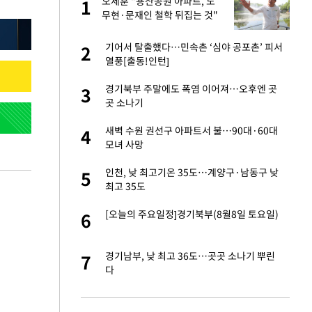
에
오세훈 "용산공원 아파트, 노
1
1
무현·문재인 철학 뒤집는 것"
네"…'폴드8 울트
기어서 탈출했다…민속촌 ‘심야 공포촌’ 피서
2
2
열풍[출동!인턴]
고서 기아차 덕에
경기북부 주말에도 폭염 이어져…오후엔 곳
3
3
곳 소나기
S&P 0.6% 나스
새벽 수원 권선구 아파트서 불…90대·60대
4
4
모녀 사망
콜록'…혹시 이 질
인천, 낮 최고기온 35도…계양구·남동구 낮
5
5
최고 35도
차…가상자산 거래소
[오늘의 주요일정]경기북부(8월8일 토요일)
6
6
승환·니퍼트가 콕
경기남부, 낮 최고 36도…곳곳 소나기 뿌린
7
7
다