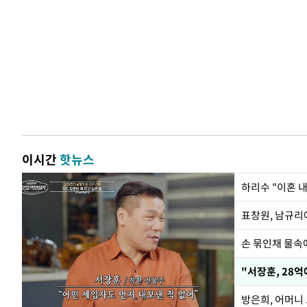
이시간
핫뉴스
하리수 "이혼 
손 묶인채 물속에
"서장훈, 28억
방은희, 어머니 