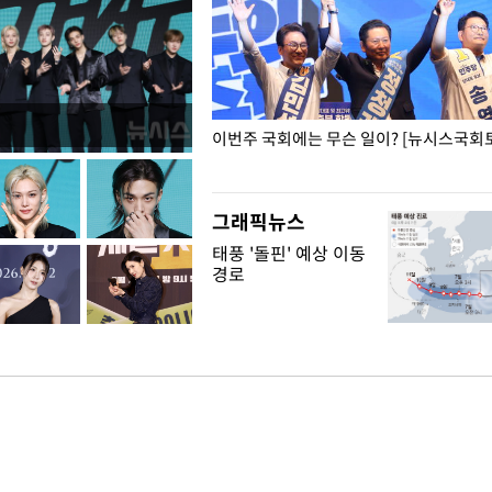
폭력 피해자에 위로·사과…"국가
이번주 국회에는 무슨 일이? [뉴시스국회토
"
그래픽뉴스
태풍 '돌핀' 예상 이동
경로