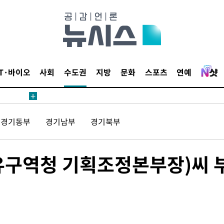
 계속[다음
삼겠다"
IT·바이오
사회
수도권
지방
문화
스포츠
연예
안겨드려 죄
경기동부
경기남부
경기북부
 계속[다음
삼겠다"
안겨드려 죄
유구역청 기획조정본부장)씨 