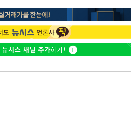
백혈병 재발 최성원 "치료
1
날 죽이는 것 같았다" 눈물
'서준맘' 박세미, 연하 남
2
생각도"
[단독]인천 부평구 아파트서
3
모 살해
[속보]이 대통령 "부동산
4
매달리지 말고 과감히 실천
이 대통령, 6시간 부동산 
5
의…"기존 사고 방식에 매
히 실천"(종합)
하리수 "미키정 보내주고 
6
낳아 미안했다"
이 대통령, 'ISA·주가누
7
질타하며 재검토 지시