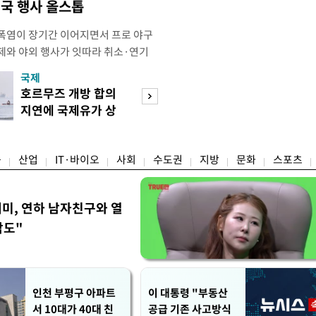
국 행사 올스톱
폭염이 장기간 이어지면서 프로 야구
제와 야외 행사가 잇따라 취소·연기
테니스장, 풋살장 등 야외 체육시설도
국제
경제
을 단축하는 등 폭염 대응에 나섰다.
호르무즈 개방 합의
호가 낮춘 매물 
 단순히 불쾌한 더위를 넘어 신체가
지연에 국제유가 상
다…종부세 출구 
 이르렀다며 야외 활동 시 생명에 치
승마감
는 강남
융
산업
IT·바이오
사회
수도권
지방
문화
스포츠
세미, 연하 남자친구와 열
각도"
인천 부평구 아파트
이 대통령 "부동산
서 10대가 40대 친
공급 기존 사고방식