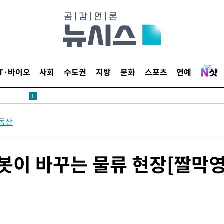
IT·바이오
사회
수도권
지방
문화
스포츠
연예
동산
봇이 바꾸는 물류 현장[짤막