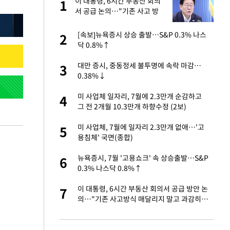
가
이 대통령, 6시간 부동산 회의
1
1
서 공급 논의…"기존 사고 방
식에 매달리지 말고 과감히 실
천"(종합)
자친구와 열애 "결혼
[속보]뉴욕증시 상승 출발…S&P 0.3% 나스
2
2
닥 0.8%↑
 10대가 40대 친
대만 증시, 중동정세 불투명에 속락 마감…
3
3
0.38%↓
 공급 기존 사고방식
미 사업체 일자리, 7월에 2.3만개 순감하고
4
4
"
그 전 2개월 10.3만개 하향수정 (2보)
회의서 공급 논
미 사업체, 7월에 일자리 2.3만개 없애…'고
5
5
달리지 말고 과감
용침체' 국면(종합)
싶어 이혼…애 못
뉴욕증시, 7월 '고용쇼크' 속 상승출발…S&P
6
6
0.3% 나스닥 0.8%↑
르기 방지법' 개편안
이 대통령, 6시간 부동산 회의서 공급 방안 논
7
7
의…"기존 사고방식 매달리지 말고 과감히
실천"