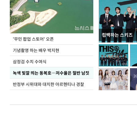
컴백하는 스키즈
이 대통령, 국가
'무민 팝업 스토어' 오픈
가 책임지고 치유
기념촬영 하는 배우 박지현
삼정검 수치 수여식
녹색 빛깔 띄는 동복호…저수율은 절반 남짓
반정부 시위대와 대치한 아르헨티나 경찰