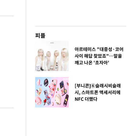
피플
아르테미스 "대중성·코어
사이 해답 찾았죠"…알을
깨고 나온 '초자아'
[부니콘]⑥슬래시비슬래
시, 스마트폰 액세서리에
NFC 더했다