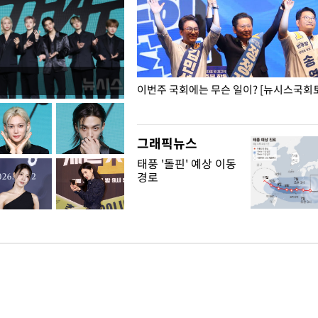
폭력 피해자에 위로·사과…"국가
이번주 국회에는 무슨 일이? [뉴시스국회토
"
그래픽뉴스
태풍 '돌핀' 예상 이동
경로