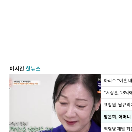
이시간
핫뉴스
하리수 "이혼 
"서장훈, 28억
방은희, 어머니 
백혈병 재발 최