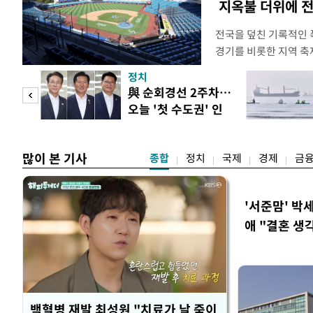
지옥불 더위에 전
전국을 덮친 기록적인 
경기를 비롯한 지역 축
되고 있다. 골프장과 
정치
문을 닫거나 운영 시간
 두
與 순회경선 2주차…
전문가들은 최근 폭염이
오늘 '첫 수도권' 인
감당하기 어려운 수준에
 정도
천 주목
명적
많이 본 기사
종합
정치
국제
경제
금
'서준맘' 박
애 "결혼 생
백혈병 재발 최성원 "치료가 날 죽이