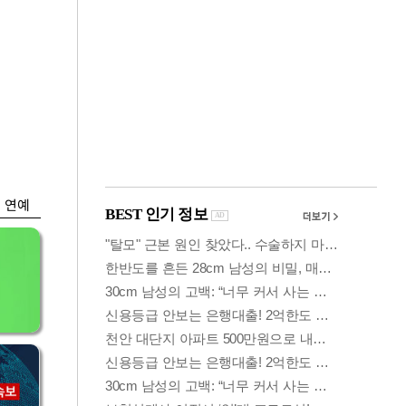
금융
나왔
두나무, 경찰청 '압수
찾
가상자산' 관리한다
연예