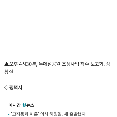
▲오후 4시30분, 누에섬공원 조성사업 착수 보고회, 상
황실
◇평택시
이시간
핫
뉴스
'고지용과 이혼' 의사 허양임, 새 출발했다