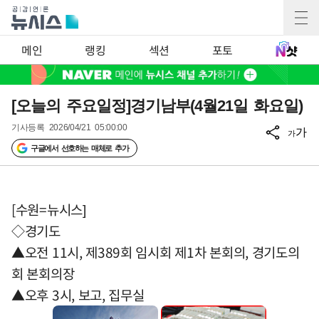
메인
랭킹
섹션
포토
[오늘의 주요일정]경기남부(4월21일 화요일)
기사등록
2026/04/21 05:00:00
가
가
구글에서 선호하는 매체로 추가
[수원=뉴시스]
◇경기도
▲오전 11시, 제389회 임시회 제1차 본회의, 경기도의
회 본회의장
▲오후 3시, 보고, 집무실