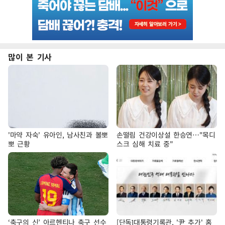
많이 본 기사
'마약 자숙' 유아인, 남사친과 볼뽀
손떨림 건강이상설 한승연…"목디
뽀 근황
스크 심해 치료 중"
‘축구의 신’ 아르헨티나 축구 선수
[단독]대통령기록관, '尹 추가' 홈