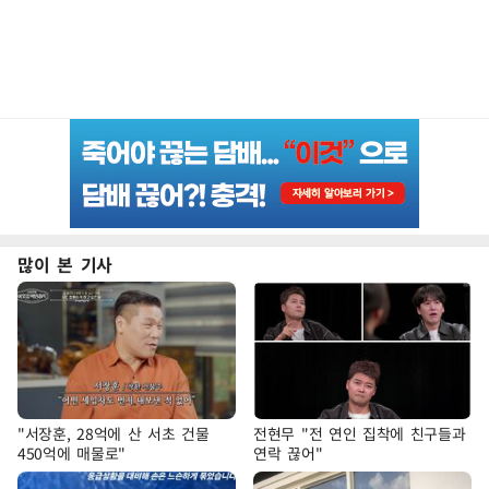
많이 본 기사
"서장훈, 28억에 산 서초 건물
전현무 "전 연인 집착에 친구들과
450억에 매물로"
연락 끊어"