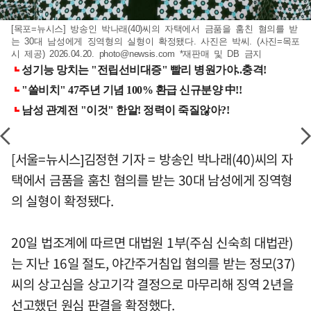
[목포=뉴시스] 방송인 박나래(40)씨의 자택에서 금품을 훔친 혐의를 받
는 30대 남성에게 징역형의 실형이 확정됐다. 사진은 박씨. (사진=목포
시 제공) 2026.04.20.
photo@newsis.com
*재판매 및 DB 금지
[서울=뉴시스]김정현 기자 = 방송인 박나래(40)씨의 자
택에서 금품을 훔친 혐의를 받는 30대 남성에게 징역형
의 실형이 확정됐다.
20일 법조계에 따르면 대법원 1부(주심 신숙희 대법관)
는 지난 16일 절도, 야간주거침입 혐의를 받는 정모(37)
씨의 상고심을 상고기각 결정으로 마무리해 징역 2년을
선고했던 원심 판결을 확정했다.