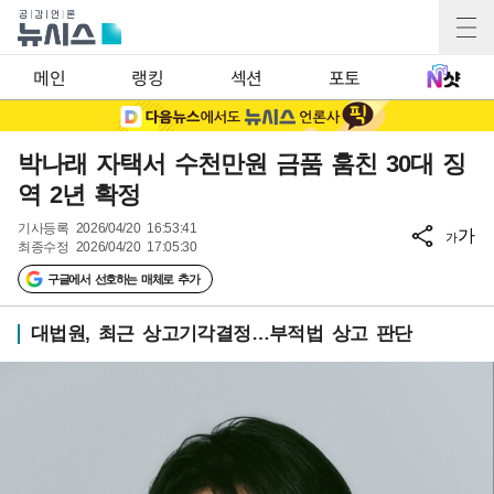
메인
랭킹
섹션
포토
박나래 자택서 수천만원 금품 훔친 30대 징
역 2년 확정
기사등록
2026/04/20 16:53:41
가
가
최종수정
2026/04/20 17:05:30
구글에서 선호하는 매체로 추가
대법원, 최근 상고기각결정…부적법 상고 판단