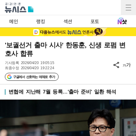
메인
랭킹
섹션
포토
'보궐선거 출마 시사' 한동훈, 신생 로펌 변
호사 합류
기사등록
2026/04/20 19:05:15
가
가
최종수정
2026/04/20 19:22:24
구글에서 선호하는 매체로 추가
변협에 지난해 7월 등록…'출마 준비' 일환 해석