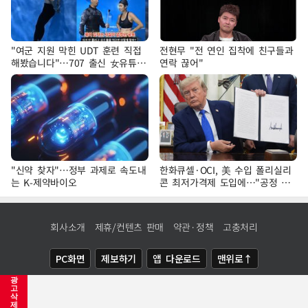
"여군 지원 막힌 UDT 훈련 직접
전현무 "전 연인 집착에 친구들과
해봤습니다"…707 출신 女유튜버
연락 끊어"
'완벽 소화'
"신약 찾자"…정부 과제로 속도내
한화큐셀·OCI, 美 수입 폴리실리
는 K-제약바이오
콘 최저가격제 도입에…"공정 경
쟁·수익성 개선 환영"
회사소개
제휴/컨텐츠 판매
약관·정책
고충처리
PC화면
제보하기
앱 다운로드
맨위로↑
광
COPYRIGHTⓒ
NEWSIS
ALL RIGHTS RESERVED.
고
삭
제