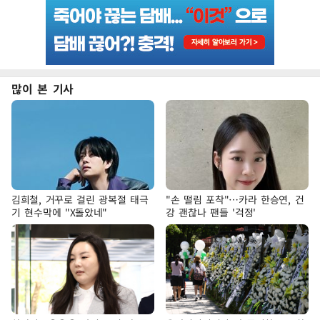
많이 본 기사
김희철, 거꾸로 걸린 광복절 태극
"손 떨림 포착"…카라 한승연, 건
기 현수막에 "X돌았네"
강 괜찮나 팬들 '걱정'