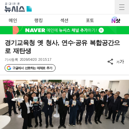
메인
랭킹
섹션
포토
경기교육청 옛 청사, 연수·공유 복합공간으
로 재탄생
기사등록
2026/04/20 20:15:17
가
가
구글에서 선호하는 매체로 추가