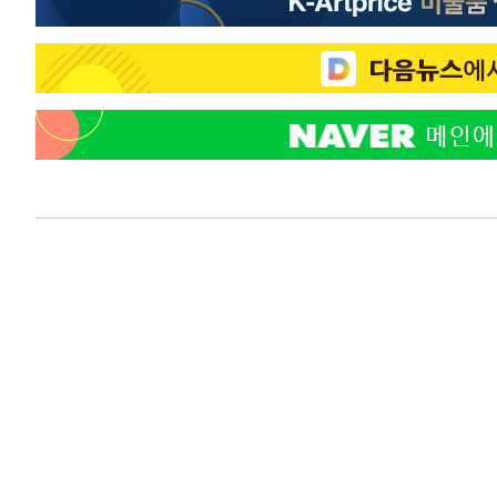
-8468초 전 >
외국인 심판 성 접대 7경기 들여다보니…한국 축구 '5승 2
-8202초 전 >
[속보]코스닥, 2.86포인트(0.36%) 내린 798.81마감
-8155초 전 >
[속보]코스피, 6200선 약보합…0.60% 내린 6258.77에 
-8135초 전 >
[속보]원·달러 환율, 7.7원 내린 1416.1원 마감
-8024초 전 >
[속보] 노원서 40.1도 관측…서울, 2018년 이후 첫 40도
-5114초 전 >
[속보]종합특검, '계엄 수용공간 확보' 신용해 前교정본부
-3987초 전 >
외신들도 주목한 韓축구 파문…"국민적 공분에 수사 재개"
-3958초 전 >
11시간 압수수색에 성접대 파문까지…'쑥대밭' 된 축구협
-2980초 전 >
[속보]규제합리화위원회 부위원장에 김태유 서울대 공대 
태 후임
11분 전 >
[속보]국힘 윤리위, '돌려차기 발언' 진종오·서범수 징계 절차