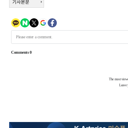
기사본문
-8024초 전 >
[속보] 노원서 40.1도 관측…서울, 2018년 이후 첫 40도
-5114초 전 >
[속보]종합특검, '계엄 수용공간 확보' 신용해 前교정본부
-3987초 전 >
외신들도 주목한 韓축구 파문…"국민적 공분에 수사 재개"
-3958초 전 >
11시간 압수수색에 성접대 파문까지…'쑥대밭' 된 축구협
-2980초 전 >
[속보]규제합리화위원회 부위원장에 김태유 서울대 공대 
태 후임
11분 전 >
[속보]국힘 윤리위, '돌려차기 발언' 진종오·서범수 징계 절차
-30191초 전 >
미 사업체 일자리, 7월에 2.3만개 순감하고 그 전 2개월 1
하향수정 (2보)
-29639초 전 >
[속보] 미 사업체, 일자리 7월에 2.3만 개 줄어…실업률은
↓
-25502초 전 >
[속보]이 대통령 "부동산 공급 기존 사고방식 매달리지 
실천"
-24587초 전 >
이란, "오만과 '중앙 단일 루트' 합의…북쪽 인바운드·남
운드는 임시"
-16155초 전 >
"낮 기온 소폭 하락"…수도권 폭염중대경보, 폭염경보로
-16119초 전 >
[속보]이 대통령, '호우피해' 안동·의성 관할 4개 면 특
선포
-16082초 전 >
[단독]중수청 지원 검사들, 정원 초과 시 낮은 계급 임용
갈 수도
-14053초 전 >
낮 최고 37도 찜통더위…곳곳 소나기·강원 많은 비[내일
-12359초 전 >
SK하이닉스, 용인·청주 팹에 54조 투자…"AI 메모리 수
응"
-9215초 전 >
여자배구 이재영·이다영 자매, 아제르바이잔 투란VC 입단