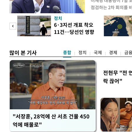
이재명 대통령이 7일 
점검하는 2차 회의를 
관계부처 장관들과 위
정치
금융 지원 방향 및 방안
 두
6·3지선 개표 착오
지원 방안을 보고 받았
11건…당선인 영향
면 브리핑에서 밝혔다 
 정도
없어
많이 본 기사
종합
정치
국제
경제
금
전현무 "전 
락 끊어"
"서장훈, 28억에 산 서초 건물 450
억에 매물로"