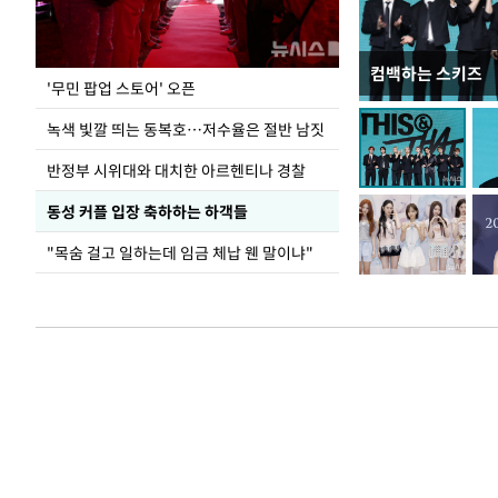
컴백하는 스키즈
지석천 뒤덮은 
'무민 팝업 스토어' 오픈
녹색 빛깔 띄는 동복호…저수율은 절반 남짓
반정부 시위대와 대치한 아르헨티나 경찰
동성 커플 입장 축하하는 하객들
"목숨 걸고 일하는데 임금 체납 웬 말이냐"