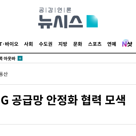
 개시
0.3만개
 4.1%로
말고 과감히
IT·바이오
사회
수도권
지방
문화
스포츠
연예
쪽 아웃바
 하향
별재난지역
동산
…희망지 못
날씨]
요 선제 대
G 공급망 안정화 협력 모색
무'
마쳐