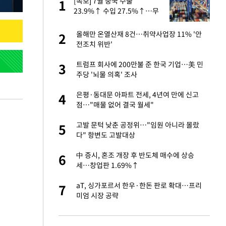
건물
[속보] 7월 중국 수출
1
1
23.9%↑ 수입 27.5%↑…무
역총액 25.3%↑
친구들과 연락 끊어"
올해만 온열산재 8건…취약사업장 11% '안
2
2
전조치 위반'
 사과 후 근황…밝
트럼프 회사에 200만불 준 한국 기업…美 민
3
3
주당 '뇌물 의혹' 조사
 분기배당 결정…3
은평·동대문 아파트 전세, 4년여 만에 신고
4
4
표
점…"매물 없어 결국 월세"
경기 들여다보니…한
고발 문턱 낮춘 공정위…"임원 아니라 몰랐
5
5
다" 항변도 고발대상
75원 분기 배
中 증시, 혼조 개장 후 반도체 매수에 상승
6
6
방안 확정"
세…창업판 1.69%↑
안…이동 용이한 장
aT, 싱가포르서 한우·한돈 판로 확대…프리
7
7
미엄 시장 공략