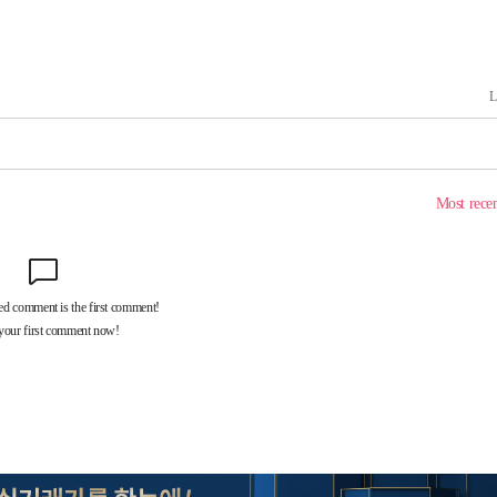
장 기소
회
교수…이병
 개시
0.3만개
 4.1%로
말고 과감히
쪽 아웃바
 하향
별재난지역
…희망지 못
날씨]
요 선제 대