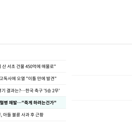
에 산 서초 건물 450억에 매물로"
고독사에 오열 "이틀 만에 발견"
경기 결과는?…한국 축구 '5승 2무'
백혈병 재발…"죽게 하려는건가"
 아들 불륜 사과 후 근황