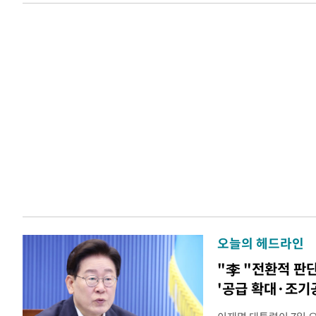
오늘의 헤드라인
"李 "전환적 판
'공급 확대·조기