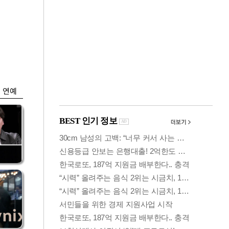
금융
…
두나무, 경찰청 '압수
 중
가상자산' 관리한다
연예