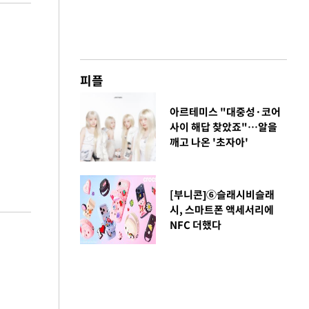
피플
아르테미스 "대중성·코어
사이 해답 찾았죠"…알을
깨고 나온 '초자아'
[부니콘]⑥슬래시비슬래
시, 스마트폰 액세서리에
NFC 더했다