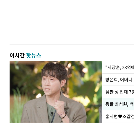
이시간
핫뉴스
"서장훈, 28억
방은희, 어머니 
심판 성 접대 7
응팔 최성원, 
홍서범♥조갑경,