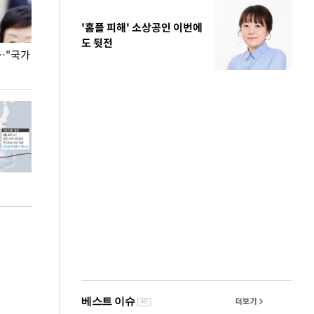
'홈플 피해' 소상공인 이번에
도 뒷전
…"국가
홈플러스, 67개 점포 가오픈… 13일 정식 개장
오세훈 서울시장,
환경 점검