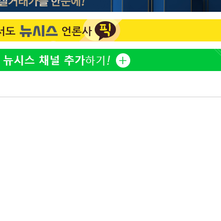
"서장훈, 28억에 산 서초 
1
450억에 매물로"
무'
전현무 "전 연인 집착에 
2
마쳐
홍서범♥조갑경, 아들 불륜
3
은 미소
장 기소
SK하이닉스, 주당 375원
4
분기 중 추가 주주환원 발
회
외국인 심판 성 접대 7
5
교수…이병
국 축구 '5승 2무'
 개시
[속보]SK하이닉스, 주당 3
6
당…"3분기 중 주주환원 
與 황희 "버스 하우스 제
7
점도 있을 것"