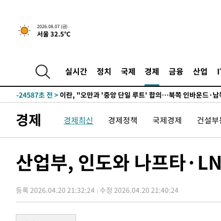
11분 전 >
[속보]국힘 윤리위, '돌려차기 발언' 진종오·서범수 징계 절차
2026.08.07 (금)
서울 32.5℃
-30191초 전 >
미 사업체 일자리, 7월에 2.3만개 순감하고 그 전 2개월 1
하향수정 (2보)
-29639초 전 >
[속보] 미 사업체, 일자리 7월에 2.3만 개 줄어…실업률은
↓
-25502초 전 >
[속보]이 대통령 "부동산 공급 기존 사고방식 매달리지 
실시간
정치
국제
경제
금융
산업
실천"
-24587초 전 >
이란, "오만과 '중앙 단일 루트' 합의…북쪽 인바운드·남
운드는 임시"
-16155초 전 >
"낮 기온 소폭 하락"…수도권 폭염중대경보, 폭염경보로
-16119초 전 >
[속보]이 대통령, '호우피해' 안동·의성 관할 4개 면 특
경제
경제최신
경제정책
국제경제
건설부
선포
-16082초 전 >
[단독]중수청 지원 검사들, 정원 초과 시 낮은 계급 임용
갈 수도
-14053초 전 >
낮 최고 37도 찜통더위…곳곳 소나기·강원 많은 비[내일
-12359초 전 >
SK하이닉스, 용인·청주 팹에 54조 투자…"AI 메모리 수
산업부, 인도와 나프타·LN
응"
-9215초 전 >
여자배구 이재영·이다영 자매, 아제르바이잔 투란VC 입단
-8468초 전 >
외국인 심판 성 접대 7경기 들여다보니…한국 축구 '5승 2
등록 2026.04.20 21:32:24
수정 2026.04.20 21:40:24
-8202초 전 >
[속보]코스닥, 2.86포인트(0.36%) 내린 798.81마감
-8155초 전 >
[속보]코스피, 6200선 약보합…0.60% 내린 6258.77에 
-8135초 전 >
[속보]원·달러 환율, 7.7원 내린 1416.1원 마감