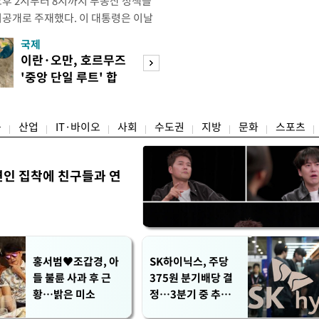
오후 2시부터 8시까지 부동산 정책을
비공개로 주재했다. 이 대통령은 이날
원장으로부터 주택 공급 촉진을 위한
국제
경제
과 함께 부동산의 조기 공급 유도 및
이란·오만, 호르무즈
수도권 고용 급랭
다고 강유정 청와대 수석대변인이 서
'중앙 단일 루트' 합
전국 취업자 10명
회의에는 한 총리와 구윤철 부총리
의
1명뿐
융
산업
IT·바이오
사회
수도권
지방
문화
스포츠
연인 집착에 친구들과 연
홍서범♥조갑경, 아
SK하이닉스, 주당
들 불륜 사과 후 근
375원 분기배당 결
황…밝은 미소
정…3분기 중 추가
주주환원 발표