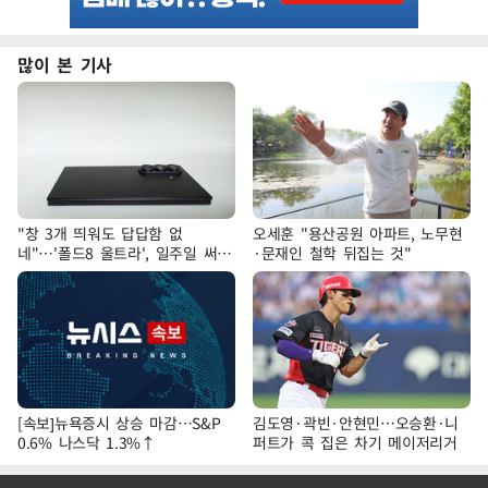
많이 본 기사
"창 3개 띄워도 답답함 없
오세훈 "용산공원 아파트, 노무현
네"…'폴드8 울트라', 일주일 써보
·문재인 철학 뒤집는 것"
니
[속보]뉴욕증시 상승 마감…S&P
김도영·곽빈·안현민…오승환·니
0.6% 나스닥 1.3%↑
퍼트가 콕 집은 차기 메이저리거