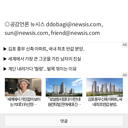
◎공감언론 뉴시스
ddobagi@newsis.com
,
sun@newsis.com
,
friend@newsis.com
댓글