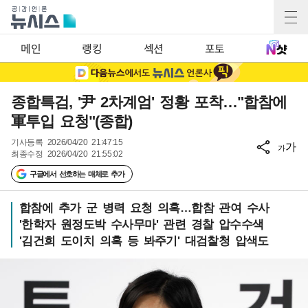
메인
랭킹
섹션
포토
종합특검, '尹 2차계엄' 정황 포착…"합참에
軍투입 요청"(종합)
기사등록
2026/04/20 21:47:15
가
가
최종수정
2026/04/20 21:55:02
구글에서 선호하는 매체로 추가
합참에 추가 군 병력 요청 의혹…합참 관여 수사
'한학자 원정도박 수사무마' 관련 경찰 압수수색
'김건희 도이치 의혹 등 봐주기' 대검찰청 압색도