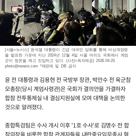
[서울=뉴시스] 윤석열 대통령이 긴급 대국민 담화를 통해 비상계엄령
을 발표한 가운데 지난 2024년 12월 4일 서울 여의도 국회에서 계엄
군이 창문을 깨고 진입하고 있다. (사진=독자제공) 2026.04.20.
photo@newsis.com
*재판매 및 DB 금지
윤 전 대통령과 김용현 전 국방부 장관, 박안수 전 육군참
모총장(당시 계엄사령관)은 국회가 결의안을 가결하자
합참 전투통제실 내 결심지원실에 모여 대책을 논의한
것으로 알려졌다.
종합특검팀은 수사 개시 이후 '1호 수사'로 김명수 전 합
참의장을 비롯한 합참 관계자들을 내란중요임무종사 혐