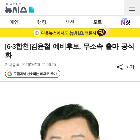
메인
랭킹
섹션
포토
[6·3합천]김윤철 예비후보, 무소속 출마 공식
화
기사등록
2026/04/20 21:56:25
가
가
구글에서 선호하는 매체로 추가