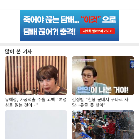
많이 본 기사
유혜정, 자궁적출 수술 고백 "여성
김정렬 "친형 군대서 구타로 사
성을 잃는 것이…"
망…유골 못 찾아"