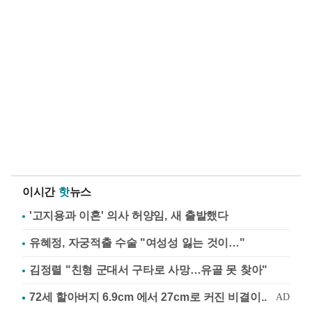
이시간
핫
뉴스
'고지용과 이혼' 의사 허양임, 새 출발했다
유혜정, 자궁적출 수술 "여성성 잃는 것이…"
김정렬 "친형 군대서 구타로 사망…유골 못 찾아"