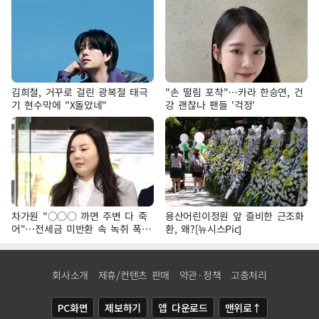
김희철, 거꾸로 걸린 광복절 태극
"손 떨림 포착"…카라 한승연, 건
기 현수막에 "X돌았네"
강 괜찮나 팬들 '걱정'
차가원 "○○○ 까면 주변 다 죽
용산어린이정원 앞 즐비한 근조화
어"…전세금 미반환 속 녹취 폭로
환, 왜?[뉴시스Pic]
파장
회사소개
제휴/컨텐츠 판매
약관·정책
고충처리
PC화면
제보하기
앱 다운로드
맨위로↑