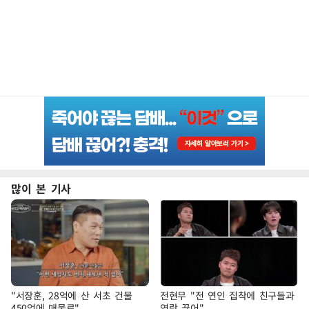
많이 본 기사
"서장훈, 28억에 산 서초 건물
전현무 "전 연인 집착에 친구들과
450억에 매물로"
연락 끊어"