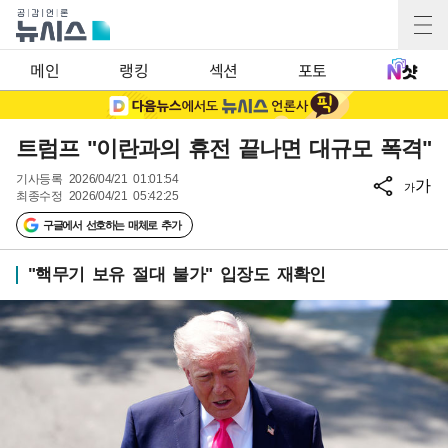
메인
랭킹
섹션
포토
트럼프 "이란과의 휴전 끝나면 대규모 폭격"
기사등록
2026/04/21 01:01:54
가
가
최종수정
2026/04/21 05:42:25
구글에서 선호하는 매체로 추가
"핵무기 보유 절대 불가" 입장도 재확인