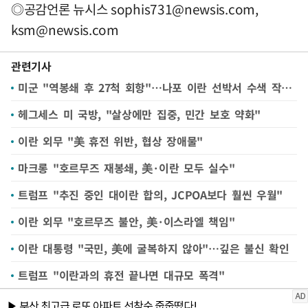
◎공감언론 뉴시스
sophis731@newsis.com
,
ksm@newsis.com
관련기사
미군 "역봉쇄 후 27척 회항"…나포 이란 선박서 수색 작업도
헤그세스 미 국방, "살상에만 집중, 민간 보호 약화"
이란 외무 "美 휴전 위반, 협상 장애물"
마크롱 "호르무즈 재봉쇄, 美·이란 모두 실수"
트럼프 "추진 중인 대이란 합의, JCPOA보다 훨씬 우월"
이란 외무 "호르무즈 불안, 美·이스라엘 책임"
이란 대통령 "국민, 美에 굴복하지 않아"…깊은 불신 확인
트럼프 "이란과의 휴전 끝나면 대규모 폭격"