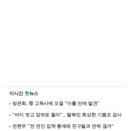
이시간
핫
뉴스
방은희, 母 고독사에 오열 "이틀 만에 발견"
"바지 벗고 앞뒤로 돌아"…탈북민 회상한 기쁨조 검사
전현무 "전 연인 집착·통제에 친구들과 연락 끊겨"