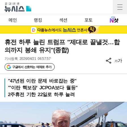
메인
랭킹
섹션
포토
휴전 하루 늘린 트럼프 "제대로 끝낼것…합
의까지 봉쇄 유지"(종합)
기사등록
2026/04/21 06:57:57
가
가
구글에서 선호하는 매체로 추가
"47년된 이란 문제 바로잡는 중"
"'이란 핵보장' JCPOA보다 월등"
2주휴전 기한 22일로 하루 늘려