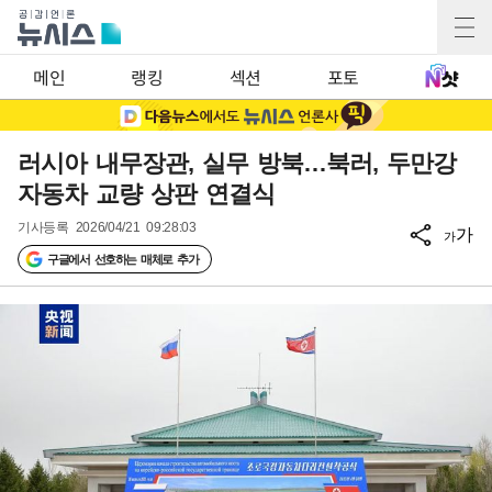
메인
랭킹
섹션
포토
러시아 내무장관, 실무 방북…북러, 두만강
자동차 교량 상판 연결식
기사등록
2026/04/21 09:28:03
가
가
구글에서 선호하는 매체로 추가