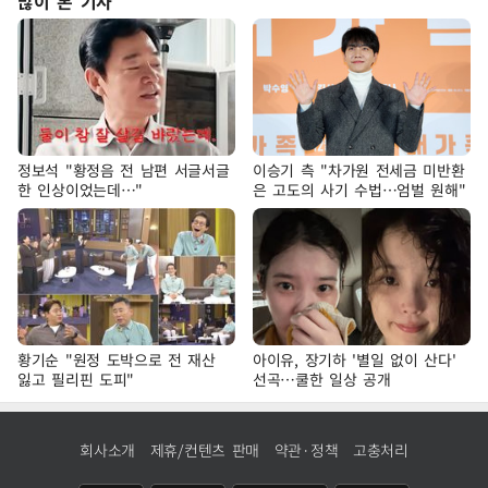
많이 본 기사
정보석 "황정음 전 남편 서글서글
이승기 측 "차가원 전세금 미반환
한 인상이었는데…"
은 고도의 사기 수법…엄벌 원해"
황기순 "원정 도박으로 전 재산
아이유, 장기하 '별일 없이 산다'
잃고 필리핀 도피"
선곡…쿨한 일상 공개
회사소개
제휴/컨텐츠 판매
약관·정책
고충처리