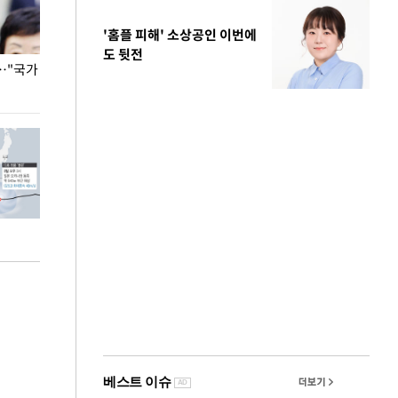
'홈플 피해' 소상공인 이번에
도 뒷전
…"국가
홈플러스, 67개 점포 가오픈… 13일 정식 개장
오세훈 서울시장,
환경 점검