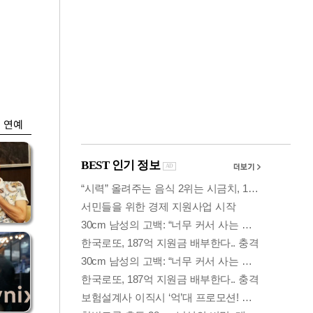
금융
…
두나무, 경찰청 '압수
 중
가상자산' 관리한다
연예