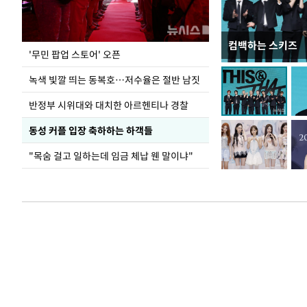
컴백하는 스키즈
지석천 뒤덮은 
'무민 팝업 스토어' 오픈
녹색 빛깔 띄는 동복호…저수율은 절반 남짓
반정부 시위대와 대치한 아르헨티나 경찰
동성 커플 입장 축하하는 하객들
"목숨 걸고 일하는데 임금 체납 웬 말이냐"