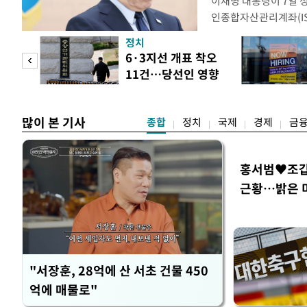
이재명 대통령이 7일 
인종합자산관리계좌(ISA
안'을 전면 재검토 할 
정치
들과의 상황 점검 회의에
 두
6·3지선 개표 착오
지법안을 둘러싼 투자자
11건…당선인 영향
았다. 이 자리에서 이 
 정도
없어
많이 본 기사
종합
정치
국제
경제
금
홍서범♥조갑경
근황…밝은 
"서장훈, 28억에 산 서초 건물 450
억에 매물로"