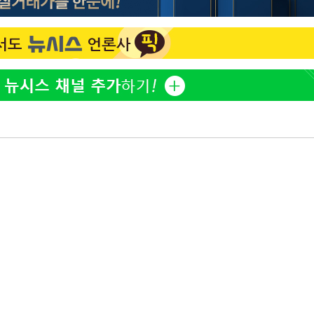
"서장훈, 28억에 산 서초 
1
450억에 매물로"
 선제 대
홍서범♥조갑경, 아들 불륜
2
무'
은 미소
외국인 심판 성 접대 7
3
마쳐
국 축구 '5승 2무'
SK하이닉스, 주당 375원
4
분기 중 추가 주주환원 발
장 기소
[속보]SK하이닉스, 주당 3
5
당…"3분기 중 주주환원 
수…이병태
與 황희 "버스 하우스 제
6
점도 있을 것"
황정민 20년 팬 "내게도
7
틀리다 확신"