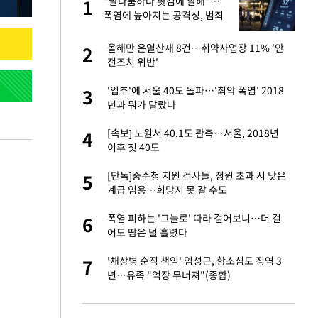
건물
"말다툼하다 홧김에 살해"…
1
1
폭염에 높아지는 공격성, 범죄
로 번지나
 사과 후 근황…밝
올해만 온열산재 8건…취약사업장 11% '안
2
2
전조치 위반'
경기 들여다보니…한
'입추'에 서울 40도 돌파…'최악 폭염' 2018
3
3
년과 뭐가 달랐나
 분기배당 결정…3
[속보] 노원서 40.1도 관측…서울, 2018년
4
4
표
이후 첫 40도
75원 분기 배
[단독]중수청 지원 검사들, 정원 초과 시 낮은
5
5
방안 확정"
계급 임용…희망지 못 갈 수도
안…이동 용이한 장
폭염 피하는 '그늘로' 따라 걸어보니…더 걸
6
6
어도 땀은 덜 흘렸다
 밥 사줘…상대 주장
'채상병 순직 책임' 임성근, 항소심도 징역 3
7
7
년…유족 "억장 무너져"(종합)