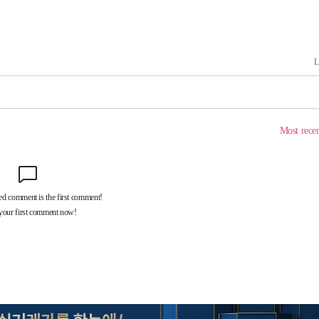
마쳐
장 기소
수…이병태
지(종합)
0.3만개
 4.1%로
말고 과감히
쪽 아웃바
 하향
별재난지역
…희망지 못
날씨]