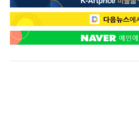
-9320초 전 >
SK하이닉스, 용인·청주 팹에 54조 투자…"AI 메모리 수요
응"
-6176초 전 >
여자배구 이재영·이다영 자매, 아제르바이잔 투란VC 입단
-5429초 전 >
외국인 심판 성 접대 7경기 들여다보니…한국 축구 '5승 2
-5163초 전 >
[속보]코스닥, 2.86포인트(0.36%) 내린 798.81마감
-5116초 전 >
[속보]코스피, 6200선 약보합…0.60% 내린 6258.77에 
-5096초 전 >
[속보]원·달러 환율, 7.7원 내린 1416.1원 마감
-4985초 전 >
[속보] 노원서 40.1도 관측…서울, 2018년 이후 첫 40도
-2075초 전 >
[속보]종합특검, '계엄 수용공간 확보' 신용해 前교정본부
-948초 전 >
외신들도 주목한 韓축구 파문…"국민적 공분에 수사 재개"
-919초 전 >
11시간 압수수색에 성접대 파문까지…'쑥대밭' 된 축구협회
59초 전 >
[속보]규제합리화위원회 부위원장에 김태유 서울대 공대 교
후임