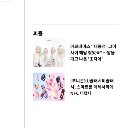
피플
아르테미스 "대중성·코어
사이 해답 찾았죠"…알을
깨고 나온 '초자아'
[부니콘]⑥슬래시비슬래
시, 스마트폰 액세서리에
NFC 더했다