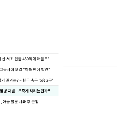
에 산 서초 건물 450억에 매물로"
고독사에 오열 "이틀 만에 발견"
경기 결과는?…한국 축구 '5승 2무'
백혈병 재발…"죽게 하려는건가"
 아들 불륜 사과 후 근황