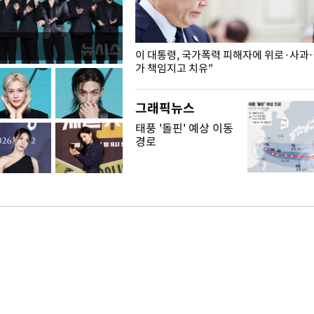
개구리밥
이 대통령, 국가폭력 피해자에 위로·사과
가 책임지고 치유"
그래픽뉴스
태풍 '돌핀' 예상 이동
경로