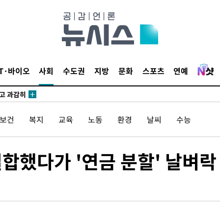
수…이병태
지(종합)
0.3만개
IT·바이오
사회
수도권
지방
문화
스포츠
연예
 4.1%로
말고 과감히
쪽 아웃바
/보건
복지
교육
노동
환경
날씨
수능
 하향
별재난지역
…희망지 못
합했다가 '연금 분할' 날벼락
날씨]
 선제 대
무'