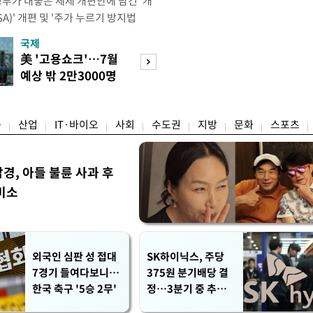
정부가 내놓은 세제 개편안에 담긴 '개
)' 개편 및 '주가 누르기 방지법
것을 지시했다. 이 대통령은 이날 참모
국제
경제
서 ISA 개편 방안 및 주가 누르기 방
美 '고용쇼크'…7월
수도권 고용 급랭
들의 반발 등에 대한 내용을 보고 받
예상 밖 2만3000명
전국 취업자 10명
대통령은 ISA 개편안과
감소
1명뿐
융
산업
IT·바이오
사회
수도권
지방
문화
스포츠
, 아들 불륜 사과 후
미소
외국인 심판 성 접대
SK하이닉스, 주당
7경기 들여다보니…
375원 분기배당 결
한국 축구 '5승 2무'
정…3분기 중 추가
주주환원 발표