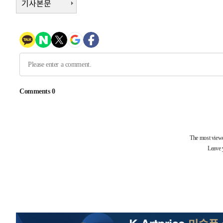
기사본문
-5116초 전 >
[속보]코스피, 6200선 약보합…0.60% 내린 6258.77에 
-5096초 전 >
[속보]원·달러 환율, 7.7원 내린 1416.1원 마감
-4985초 전 >
[속보] 노원서 40.1도 관측…서울, 2018년 이후 첫 40도
-2075초 전 >
[속보]종합특검, '계엄 수용공간 확보' 신용해 前교정본부
-948초 전 >
외신들도 주목한 韓축구 파문…"국민적 공분에 수사 재개"
-919초 전 >
11시간 압수수색에 성접대 파문까지…'쑥대밭' 된 축구협회
59초 전 >
[속보]규제합리화위원회 부위원장에 김태유 서울대 공대 교
후임
-30013초 전 >
이강인, 폭염 속 AT마드리드 첫 훈련…80명 식사 대접까
-27152초 전 >
미 사업체 일자리, 7월에 2.3만개 순감하고 그 전 2개월 1
하향수정 (2보)
-26600초 전 >
[속보] 미 사업체, 일자리 7월에 2.3만 개 줄어…실업률은
↓
-22463초 전 >
[속보]이 대통령 "부동산 공급 기존 사고방식 매달리지 
실천"
-21548초 전 >
이란, "오만과 '중앙 단일 루트' 합의…북쪽 인바운드·남
운드는 임시"
-13116초 전 >
"낮 기온 소폭 하락"…수도권 폭염중대경보, 폭염경보로
-13080초 전 >
[속보]이 대통령, '호우피해' 안동·의성 관할 4개 면 특
선포
-13043초 전 >
[단독]중수청 지원 검사들, 정원 초과 시 낮은 계급 임용
갈 수도
-11014초 전 >
낮 최고 37도 찜통더위…곳곳 소나기·강원 많은 비[내일