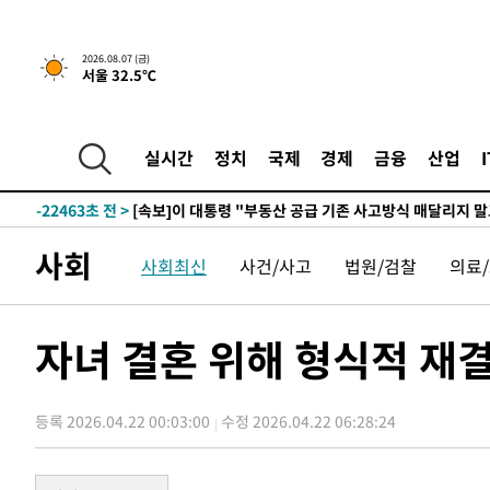
2026.08.07 (금)
서울 32.5℃
59초 전 >
[속보]규제합리화위원회 부위원장에 김태유 서울대 공대 교
후임
-30013초 전 >
이강인, 폭염 속 AT마드리드 첫 훈련…80명 식사 대접까
-27152초 전 >
미 사업체 일자리, 7월에 2.3만개 순감하고 그 전 2개월 1
실시간
정치
국제
경제
금융
산업
하향수정 (2보)
-26600초 전 >
[속보] 미 사업체, 일자리 7월에 2.3만 개 줄어…실업률은
↓
-22463초 전 >
[속보]이 대통령 "부동산 공급 기존 사고방식 매달리지 
실천"
-21548초 전 >
이란, "오만과 '중앙 단일 루트' 합의…북쪽 인바운드·남
사회
사회최신
사건/사고
법원/검찰
의료
운드는 임시"
-13116초 전 >
"낮 기온 소폭 하락"…수도권 폭염중대경보, 폭염경보로
-13080초 전 >
[속보]이 대통령, '호우피해' 안동·의성 관할 4개 면 특
선포
-13043초 전 >
[단독]중수청 지원 검사들, 정원 초과 시 낮은 계급 임용
자녀 결혼 위해 형식적 재결
갈 수도
-11014초 전 >
낮 최고 37도 찜통더위…곳곳 소나기·강원 많은 비[내일
-9320초 전 >
SK하이닉스, 용인·청주 팹에 54조 투자…"AI 메모리 수요
응"
등록 2026.04.22 00:03:00
수정 2026.04.22 06:28:24
-6176초 전 >
여자배구 이재영·이다영 자매, 아제르바이잔 투란VC 입단
-5429초 전 >
외국인 심판 성 접대 7경기 들여다보니…한국 축구 '5승 2
-5163초 전 >
[속보]코스닥, 2.86포인트(0.36%) 내린 798.81마감