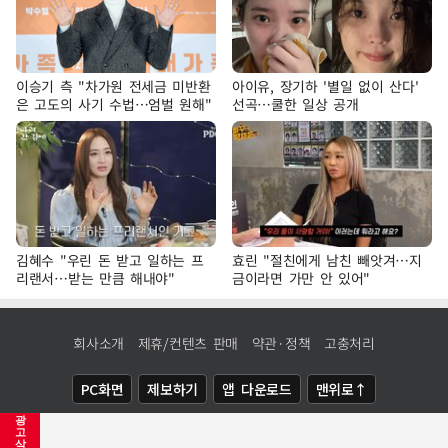
이승기 측 "차가원 전세금 미반환
아이유, 장기하 '별일 없이 산다'
은 고도의 사기 수법…엄벌 원해"
선곡…쿨한 일상 공개
김혜수 "우린 돈 받고 일하는 프
효린 "절친에게 남친 빼앗겨…지
리랜서…받는 만큼 해내야"
금이라면 가만 안 있어"
회사소개
제휴/컨텐츠 판매
약관·정책
고충처리
PC화면
제보하기
앱 다운로드
맨위로↑
광
COPYRIGHTⓒ
NEWSIS
ALL RIGHTS RESERVED.
고
삭