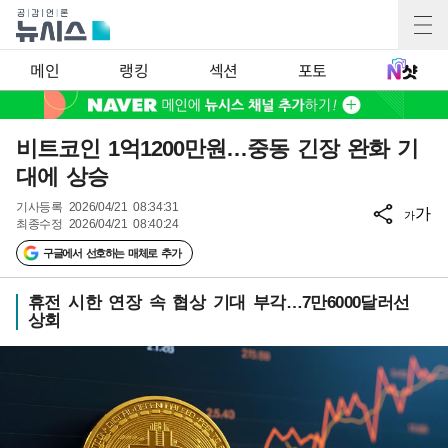
메인
랭킹
섹션
포토
비트코인 1억1200만원…중동 긴장 완화 기
대에 상승
기사등록
2026/04/21 08:34:31
가
가
최종수정
2026/04/21 08:40:24
구글에서 선호하는 매체로 추가
휴전 시한 연장 속 협상 기대 부각…7만6000달러선
상회