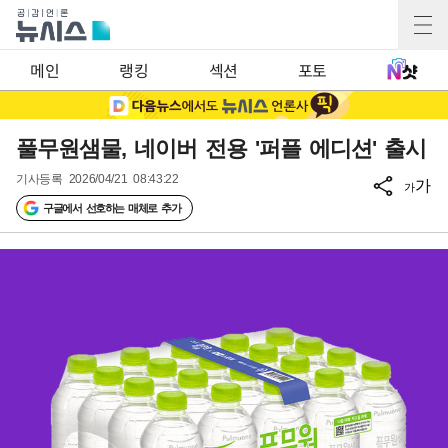
메인
랭킹
섹션
포토
풀무원샘물, 네이버 전용 '퍼플 에디션' 출시
기사등록
2026/04/21 08:43:22
가
가
구글에서 선호하는 매체로 추가