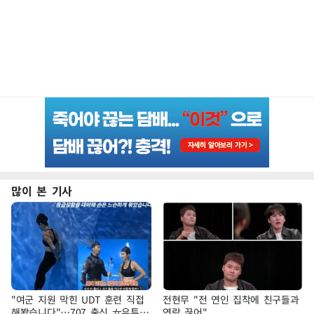
많이 본 기사
"여군 지원 막힌 UDT 훈련 직접
전현무 "전 연인 집착에 친구들과
해봤습니다"…707 출신 女유튜버
연락 끊어"