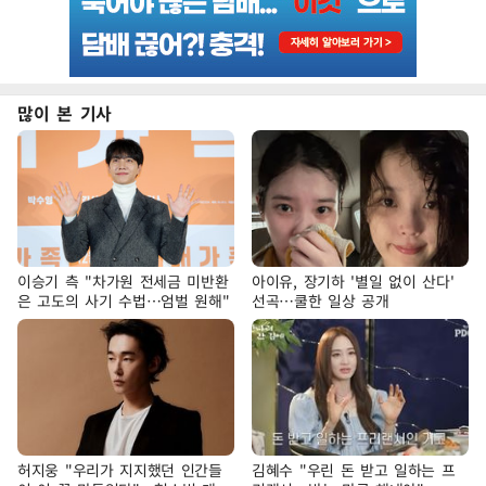
많이 본 기사
이승기 측 "차가원 전세금 미반환
아이유, 장기하 '별일 없이 산다'
은 고도의 사기 수법…엄벌 원해"
선곡…쿨한 일상 공개
허지웅 "우리가 지지했던 인간들
김혜수 "우린 돈 받고 일하는 프