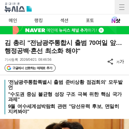
메인
랭킹
섹션
포토
김 총리 "전남광주통합시 출범 70여일 앞…
행정공백·혼선 최소화 해야"
기사등록
2026/04/21 08:46:56
가
가
구글에서 선호하는 매체로 추가
'전남광주통합특별시 출범 준비상황 점검회의' 모두발
언
"수도권 중심 불균형 성장 구조 극복 위한 핵심 국가
과제"
9월 여수세계섬박람회 관련 "당선유력 후보, 면밀히
지켜봐야"