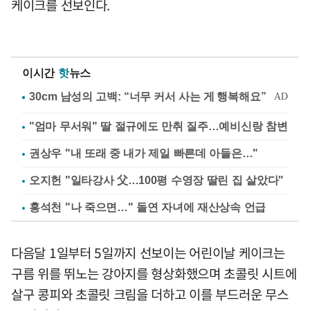
케이크를 선보인다.
이시간
핫
뉴스
"엄마 무서워" 딸 절규에도 만취 질주…예비신랑 참변
권상우 "내 또래 중 내가 제일 빠른데 아들은…"
오지헌 "일타강사 父…100평 수영장 딸린 집 살았다"
홍석천 "나 죽으면…" 돌연 자녀에 재산상속 언급
다음달 1일부터 5일까지 선보이는 어린이날 케이크는
구름 위를 뛰노는 강아지를 형상화했으며 초콜릿 시트에
살구 콩피와 초콜릿 크림을 더하고 이를 부드러운 무스