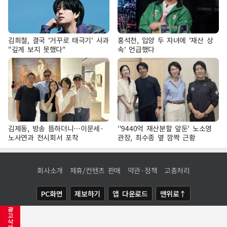
김희철, 결국 '거꾸로 태극기' 사과
홍석천, 입양 두 자녀에 '재산 상
"깊게 보지 못했다"
속' 언급했다
김제동, 방송 뜸하더니…이문세·
''9440억 재산분할 앞둔' 노소영
노사연과 전시회서 포착
관장, 최수종 옆 깜짝 근황
회사소개
제휴/컨텐츠 판매
약관·정책
고충처리
PC화면
제보하기
앱 다운로드
맨위로↑
광
COPYRIGHTⓒ
NEWSIS
ALL RIGHTS RESERVED.
고
삭