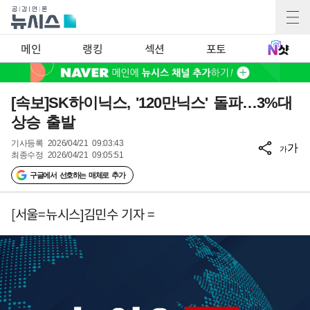
메인
랭킹
섹션
포토
[속보]SK하이닉스, '120만닉스' 돌파…3%대
상승 출발
기사등록
2026/04/21 09:03:43
가
가
최종수정
2026/04/21 09:05:51
구글에서 선호하는 매체로 추가
[서울=뉴시스]김민수 기자 =