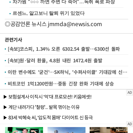
차가원 "○○○ 까면 주변 다 죽어"…녹취 폭로 파장
르센느, 알고보니 탈퇴 위기 있었다
◎공감언론 뉴시스
jmmda@newsis.com
관련기사
[속보]코스피, 1.34% 오른 6302.54 출발…6300선 돌파
[속보]원·달러 환율, 4.8원 내린 1472.4원 출발
이란 변수에도 '굳건'…SK하닉, '수퍼사이클' 기대감에 신고가 랠리
비트코인 1억1200만원…중동 긴장 완화 기대에 상승