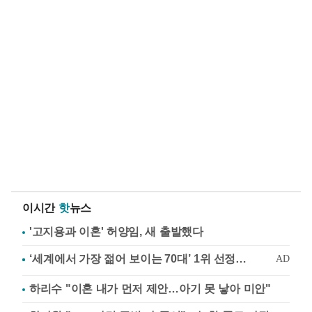
이시간
핫
뉴스
'고지용과 이혼' 허양임, 새 출발했다
하리수 "이혼 내가 먼저 제안…아기 못 낳아 미안"