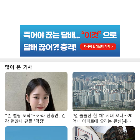
많이 본 기사
"손 떨림 포착"…카라 한승연, 건
'덜 똘똘한 한 채' 시대 오나…20
강 괜찮나 팬들 '걱정'
억대 아파트에 쏠리는 관심[세제
개편, 그 이후②]