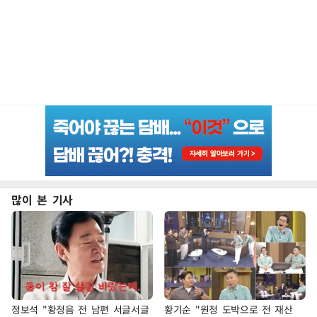
많이 본 기사
정보석 "황정음 전 남편 서글서글
황기순 "원정 도박으로 전 재산