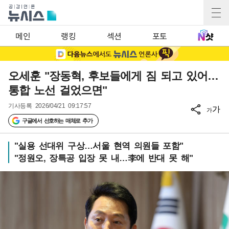
메인
랭킹
섹션
포토
오세훈 "장동혁, 후보들에게 짐 되고 있어…
통합 노선 걸었으면"
기사등록
2026/04/21 09:17:57
가
가
구글에서 선호하는 매체로 추가
"실용 선대위 구상…서울 현역 의원들 포함"
"정원오, 장특공 입장 못 내…李에 반대 못 해"