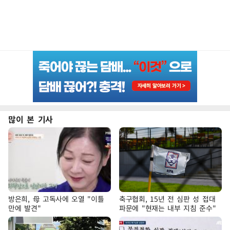
많이 본 기사
방은희, 母 고독사에 오열 "이틀
축구협회, 15년 전 심판 성 접대
만에 발견"
파문에 "현재는 내부 지침 준수"