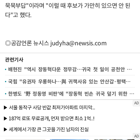
묵묵부답"이라며 "이럴 때 후보가 가만히 있으면 안 된
다"고 했다.
◎공감언론 뉴시스
judyha@newsis.com
관련기사
배현진 "역시 장동혁다운 정무감…귀국 첫 일이 공천안 보류인가"
국힘 "유권자 우롱하나…與 귀책사유 있는 안산갑·평택을 등 공천 말라"
한병도 '野 정동영 비판'에 "장동혁 빈손 귀국 덮기 위한 정치 공세"