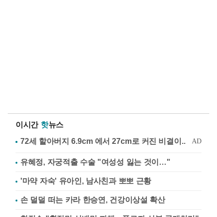
이시간
핫
뉴스
유혜정, 자궁적출 수술 "여성성 잃는 것이…"
'마약 자숙' 유아인, 남사친과 뽀뽀 근황
손 덜덜 떠는 카라 한승연, 건강이상설 확산