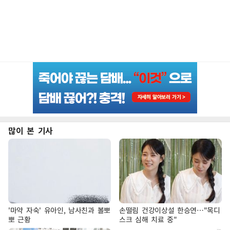
많이 본 기사
'마약 자숙' 유아인, 남사친과 볼뽀
손떨림 건강이상설 한승연…"목디
뽀 근황
스크 심해 치료 중"