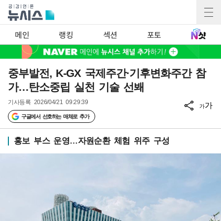
메인
랭킹
섹션
포토
중부발전, K-GX 국제주간·기후변화주간 참
가…탄소중립 실천 기술 선봬
기사등록
2026/04/21 09:29:39
가
가
구글에서 선호하는 매체로 추가
홍보 부스 운영…자원순환 체험 위주 구성