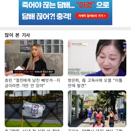
많이 본 기사
효린 "절친에게 남친 빼앗겨…지
방은희, 母 고독사에 오열 "이틀
금이라면 가만 안 있어"
만에 발견"