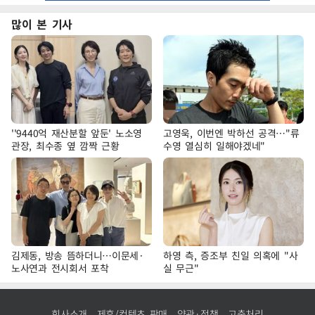
많이 본 기사
''9440억 재산분할 앞둔' 노소영
고영욱, 이번엔 박하선 공격…"류
관장, 최수종 옆 깜짝 근황
수영 열심히 일해야겠네"
김제동, 방송 뜸하더니…이문세·
하영 측, 증조부 친일 의혹에 "사
노사연과 전시회서 포착
실 무근"
회사소개
제휴/컨텐츠 판매
약관·정책
고충처리