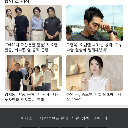
많이 본 기사
''9440억 재산분할 앞둔' 노소영
고영욱, 이번엔 박하선 공격…"류
관장, 최수종 옆 깜짝 근황
수영 열심히 일해야겠네"
김제동, 방송 뜸하더니…이문세·
하영 측, 증조부 친일 의혹에 "사
노사연과 전시회서 포착
실 무근"
회사소개
제휴/컨텐츠 판매
약관·정책
고충처리