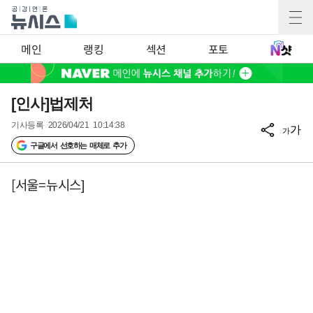
메인
랭킹
섹션
포토
[인사]법제처
기사등록
2026/04/21 10:14:38
가
가
구글에서 선호하는 매체로 추가
[서울=뉴시스]