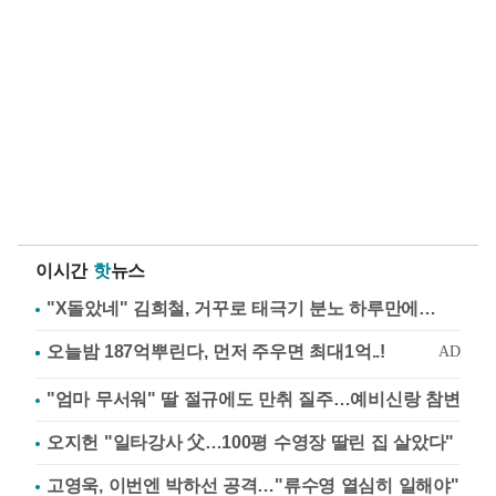
이시간
핫
뉴스
"X돌았네" 김희철, 거꾸로 태극기 분노 하루만에…
"엄마 무서워" 딸 절규에도 만취 질주…예비신랑 참변
오지헌 "일타강사 父…100평 수영장 딸린 집 살았다"
고영욱, 이번엔 박하선 공격…"류수영 열심히 일해야"