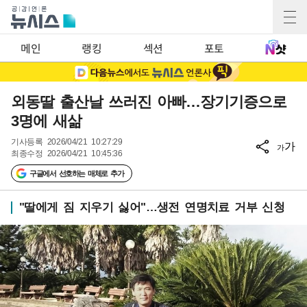
메인
랭킹
섹션
포토
외동딸 출산날 쓰러진 아빠…장기기증으로
3명에 새삶
기사등록
2026/04/21 10:27:29
가
가
최종수정
2026/04/21 10:45:36
구글에서 선호하는 매체로 추가
"딸에게 짐 지우기 싫어"…생전 연명치료 거부 신청