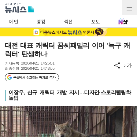
메인
랭킹
섹션
포토
대전 대표 캐릭터 꿈씨패밀리 이어 '늑구 캐
릭터' 탄생하나
기사등록
2026/04/21 14:26:01
가
가
최종수정
2026/04/21 14:43:05
구글에서 선호하는 매체로 추가
이장우, 신규 캐릭터 개발 지시…디자인·스토리텔링화
돌입