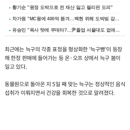
황기순 "원정 도박으로 전 재산 잃고 필리핀 도피"
차가원 "MC몽에 400억 뜯겨…백현 위해 도박빚 갚아줘"
유승민 "육사 탓에 쿠데타?…尹졸업 서울대도 없애나"
최근에는 늑구의 각종 표정을 형상화한 '늑구빵'이 등장
해 한정 판매에 들어가는 등 온·오프 상에서 늑구 붐이
일고 있다.
동물원으로 돌아온 지 5일 째 맞는 늑구는 정상적인 음식
섭취가 이뤄지면서 건강을 회복한 것으로 알려졌다.