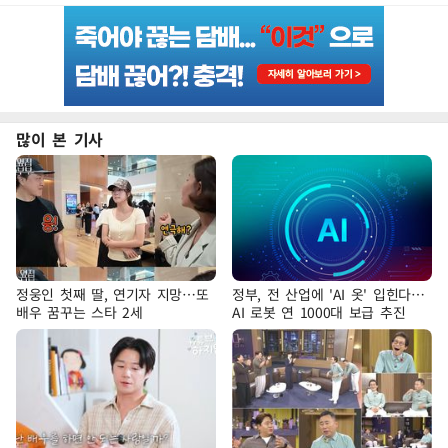
많이 본 기사
정웅인 첫째 딸, 연기자 지망…또
정부, 전 산업에 'AI 옷' 입힌다…
배우 꿈꾸는 스타 2세
AI 로봇 연 1000대 보급 추진