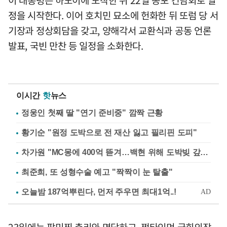
정을 시작한다. 이어 호치민 묘소에 헌화한 뒤 또럼 당 서
기장과 정상회담을 갖고, 양해각서 교환식과 공동 언론
발표, 국빈 만찬 등 일정을 소화한다.
이시간
핫
뉴스
정웅인 첫째 딸 "연기 준비중" 깜짝 근황
황기순 "원정 도박으로 전 재산 잃고 필리핀 도피"
차가원 "MC몽에 400억 뜯겨…백현 위해 도박빚 갚아줘"
최준희, 또 성형수술 예고 "짝짝이 눈 탈출"
23일에는 팜민찐 총리와 면담하고, 쩐타인먼 국회의장