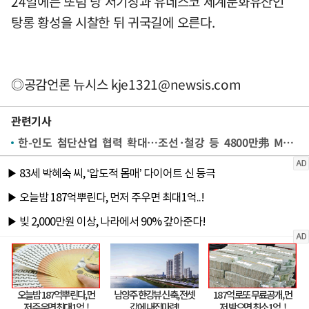
24일에는 또럼 당 서기장과 유네스코 세계문화유산인
탕롱 황성을 시찰한 뒤 귀국길에 오른다.
◎공감언론 뉴시스
kje1321@newsis.com
관련기사
한-인도 첨단산업 협력 확대…조선·철강 등 4800만弗 MOU