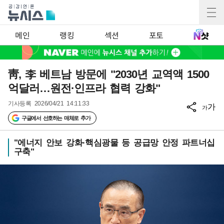
메인
랭킹
섹션
포토
靑, 李 베트남 방문에 "2030년 교역액 1500
억달러…원전·인프라 협력 강화"
기사등록
2026/04/21 14:11:33
가
가
구글에서 선호하는 매체로 추가
"에너지 안보 강화·핵심광물 등 공급망 안정 파트너십
구축"