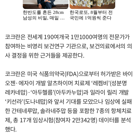
코크란은 전세계 190여개국 1만1000여명의 전문가가
참여하는 비영리 보건연구 기관으로, 보건의료에서의 의
사 결정을 위한 근거들을 제공한다.
코크란은 미국 식품의약국(FDA)으로부터 허가받은 바이
오젠·에자이 개발 알츠하이머 치료제 ‘레켐비’(성분명
레카네맙)·‘아두헬름’(아두카누맙)과 일라이 릴리 개발
‘키선라’(도나네맙)와 앞서 기대를 모았으나 임상에 실패
한 간테네루맙, 솔라네주맙 등을 포함한 7종의 항체치료
제, 총 17개 임상시험(참여자 2만342명) 데이터를 분석
했다.