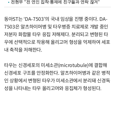
전현무 "전 연인 집착·통제에 친구들과 연락 끊겨"
동아ST는 ‘DA-7503’의 국내 임상을 진행 중이다. DA-
7503은 알츠하이머병 및 타우병증 치료제로 개발 중인
저분자 화합물 타우 응집 저해제다. 분리되고 변형된 타
우에 선택적으로 작용해 올리고머 형성을 억제하여 세포
내 축적을 저해한다.
타우는 신경세포의 미세소관(microtubule)에 결합해
신경세포 구조를 안정화한다. 알츠하이머병과 같은 병적
인 상황에서 변형된 타우가 미세소관에서 분리돼 신경독
성을 나타내는 타우 올리고머와 응집체가 형성된다.