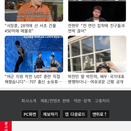
"서장훈, 28억에 산 서초 건물
전현무 "전 연인 집착에 친구들과
450억에 매물로"
연락 끊어"
"여군 지원 막힌 UDT 훈련 직접
박찬민 딸 박민하, 배우·국가대표
해봤습니다"…707 출신 女유튜버
병행하더니…여유로운 근황 공개
'완벽 소화'
회사소개
제휴/컨텐츠 판매
약관·정책
고충처리
PC화면
제보하기
앱 다운로드
맨위로↑
광
COPYRIGHTⓒ
NEWSIS
ALL RIGHTS RESERVED.
고
삭