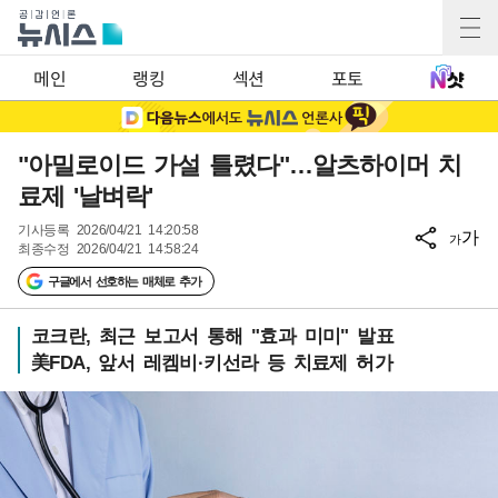
메인
랭킹
섹션
포토
"아밀로이드 가설 틀렸다"…알츠하이머 치
료제 '날벼락'
기사등록
2026/04/21 14:20:58
가
가
최종수정
2026/04/21 14:58:24
구글에서 선호하는 매체로 추가
코크란, 최근 보고서 통해 "효과 미미" 발표
美FDA, 앞서 레켐비·키선라 등 치료제 허가