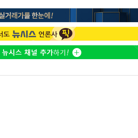
한정수 "황정민 선배만 피
1
7%·정청래
해…떳떳하면 신분 공개하
2%·김민석
LAFC 손흥민, 리그스컵 
2
0.30%
격…득점포 재가동 도전
이강인, 오늘 서울서 AT
3
차에 첫 정
식…'전례 없는 특급대우'
'
제니, 동거 여부 물음에 
(종합)
4
웃음
대우'
'여긴 20도, 저긴 50도
5
폭염 저감시설 '온도차'
'온도차'
사우디 남서부 아람코 자
6
손흥민, 68분 뛰고 2경기 
7
카에 1-0 승리(종합)