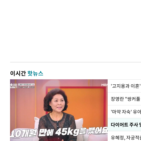
이시간
핫뉴스
'고지용과 이혼'
'마약 자숙' 유
유혜정, 자궁적