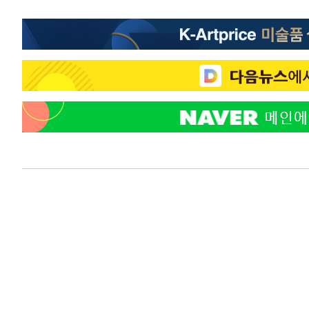
-19689초 전 >
[속보]與 당대표 경선, 경북 권리당원 투표 김민석 47.3
45.71%
-19591초 전 >
[속보]與 당대표 경선, 대구 권리당원 투표 정청래 47.8
46.35%
-19388초 전 >
[속보]與 당대표 경선, 강원 권리당원 투표 김민석 승리…5
득표
-17306초 전 >
"일본축구협회, 대한축구협회 성 접대 의혹 심판 조사"
-9948초 전 >
[속보]장은수, KLPGA 제주삼다수 역전 우승…데뷔 10년 
상
-5313초 전 >
"얼마나 더웠으면"…안동 물길공원서 헤엄친 구렁이 '소동
-5240초 전 >
손흥민, 68분 뛰고 2경기 침묵…LAFC, 톨루카에 1-0 승리
-4512초 전 >
'2경기 연속 침묵' 손흥민, 톨루카전 68분만 뛰고 슈팅 0개
-3264초 전 >
이강인, 오늘 서울서 AT마드리드 입단식…'전례 없는 특급
2시간 전 >
'여긴 20도, 저긴 50도'…열화상 카메라로 본 폭염 저감시설 
2시간 전 >
콜롬비아 신임 우파 대통령 취임 하루만에 차량폭탄 폭발 사건