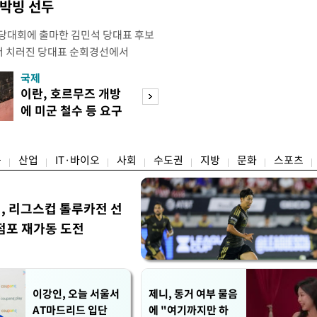
 박빙 선두
전당대회에 출마한 김민석 당대표 후보
서 치러진 당대표 순회경선에서
표)를 얻어 상대 경쟁주자인 정청래 후보
국제
경제
) 차로 제치고 1위를 차지했다. 전날 제주
이란, 호르무즈 개방
세제·토허제 엇
서도 김 후보가 앞섰다. 이에 따라 누
에 미군 철수 등 요구
자…실거주 유예 
에서도 김 후보(46.01%)가
장 검토
융
산업
IT·바이오
사회
수도권
지방
문화
스포츠
민, 리그스컵 톨루카전 선
점포 재가동 도전
이강인, 오늘 서울서
제니, 동거 여부 물음
AT마드리드 입단
에 "여기까지만 하