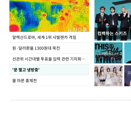
컴백하는 스키즈
극한 폭염에 바닥
알렉산드로바, 세계 1위 사발렌카 격침
도
원·달러환율 1300원대 목전
선관위 시간대별 투표율 입력 관련 기자회견하는 주진우 의원
'문 열고 냉방중'
물 마른 홍제천