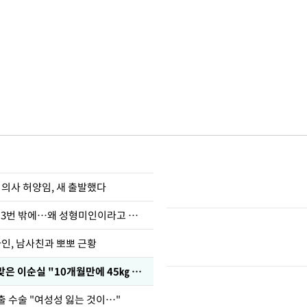
 의사 허양임, 새 출발했다
장영란 "쌍커풀 3번 밖에…왜 성형미인이라고 하냐"
아인, 남사친과 뽀뽀 근황
다이어트 주사 맞은 이순실 "10개월만에 45㎏ 감량"
출 수술 "여성성 잃는 것이…"