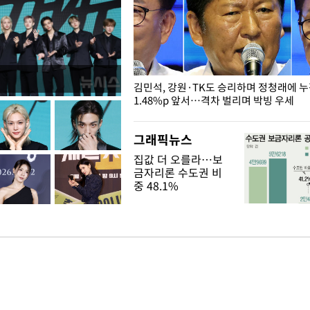
 드러난 홍제천…물고기 떼죽음
김민석, 강원·TK도 승리하며 정청래에 
1.48%p 앞서…격차 벌리며 박빙 우세
그래픽뉴스
집값 더 오를라…보
금자리론 수도권 비
중 48.1%