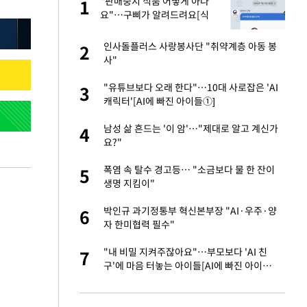
"판매중지 식품 어떻게 아나
1
1
라"
요"…구삐가 알려드려요[식
약처가 바꾼다]
톨루카전 선발 출
인사돌플러스 사랑봉사단 "취약계층 아동 봉
2
2
사"
마드리드 입단
"유튜브보다 오래 한다"…10대 사로잡은 'AI
3
3
캐릭터'[AI에 빠진 아이들①]
"여기까지만 하자"
남성 삶 흔드는 '이 암'…"제대로 알고 계신가
4
4
요?"
'…열화상 카메라로 본
폭염 속 탈수 경고등… "소금보다 물 한 잔이
5
5
생명 지킴이"
잔 정유시설서 화재
박인규 과기정통부 혁신본부장 "AI·우주·양
6
6
자 한미협력 필수"
침묵…LAFC, 톨루
"내 비밀 지켜주잖아요"…부모보다 'AI 친
7
7
구'에 마음 터놓는 아이들[AI에 빠진 아이들
②]