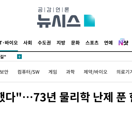
데뷔전
IT·바이오
사회
수도권
지방
문화
스포츠
연예
되길"
보안
컴퓨터/SW
게임
과학
제약/바이오
의료기
시작'
승리…정청래
청래
했다"…73년 물리학 난제 푼 
청래 승리
7%·정청래
2%·김민석
0.30%