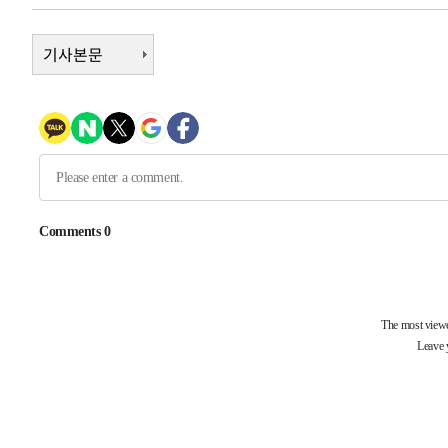
-9948초 전 >
[속보]장은수, KLPGA 제주삼다수 역전 우승…데뷔 10년 
상
-5313초 전 >
"얼마나 더웠으면"…안동 물길공원서 헤엄친 구렁이 '소동
기사본문
-5240초 전 >
손흥민, 68분 뛰고 2경기 침묵…LAFC, 톨루카에 1-0 승리
-4512초 전 >
'2경기 연속 침묵' 손흥민, 톨루카전 68분만 뛰고 슈팅 0개
-3264초 전 >
이강인, 오늘 서울서 AT마드리드 입단식…'전례 없는 특급
2시간 전 >
'여긴 20도, 저긴 50도'…열화상 카메라로 본 폭염 저감시설 
2시간 전 >
콜롬비아 신임 우파 대통령 취임 하루만에 차량폭탄 폭발 사건
-31574초 전 >
'AT마드리드 7번' 이강인, 맨시티 상대로 비공식 데뷔전
-31076초 전 >
[속보]'AT마드리드 7번' 이강인, 맨시티 상대로 비공식 
-29140초 전 >
네타냐후, 트럼프의 가자 평화 2차 15개조 평화안 '거부'
-25736초 전 >
이강인 ATM 입단식에 '상암벌 들썩'…"세계적인 선수 
-24732초 전 >
태풍 돌핀, 중 저장성 타이저우시 해안에 상륙 (1보)
-22078초 전 >
AT마드리드 데뷔 앞둔 이강인, 맨시티전 선발 대신 '벤치 
-20708초 전 >
[속보]與 강원·TK 당원투표 합산 김민석 48.54%로 
44.40%
-20042초 전 >
與 강원·TK 당원투표 합산 김민석 46.01%로 승리…정
44.53%
-19882초 전 >
[속보]與전대 권리당원투표…강원·경북 김민석, 대구 정