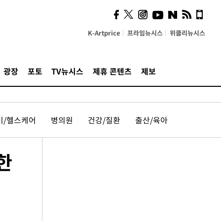
K-Artprice
프라임뉴시스
위클리뉴시스
광장
포토
TV뉴시스
제휴 콘텐츠
제보
기/헬스케어
병의원
건강/질환
출산/육아
한