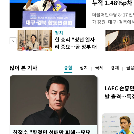
누적 1.48%p차
더불어민주당 8·17 
가 강원·대구·경북에
48.54%(1만8977
정치
를 1622표(4.14%p
만 피
한 총리 "청년 일자
·인천 권리당원 투표에
리 중요…곧 정부 대
적 합산(가중치 미반영)
공개
책"
많이 본 기사
종합
정치
국제
경제
금
LAFC 손흥
발 출격…득
한정수 "황정민 선배만 피해…떳떳