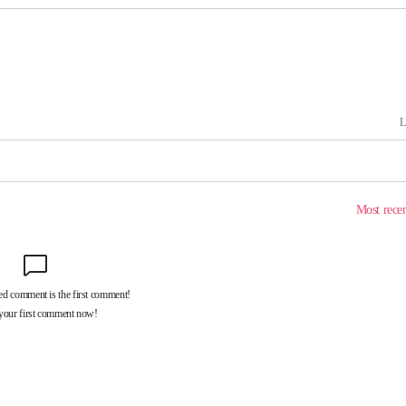
차에 첫 정
'
(종합)
대우'
'온도차'
데뷔전
되길"
시작'
승리…정청래
청래
청래 승리