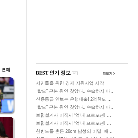
금융
박
변동성 커진 코스
연
피…거래대금 올해
최저
연예