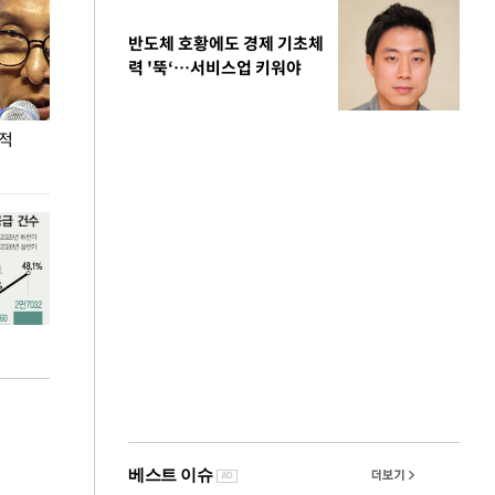
반도체 호황에도 경제 기초체
력 '뚝‘…서비스업 키워야
누적
용산·강남·서초 유휴부지까지…세제 이은 '영끌'
폭염 속 주말 풍
공급대책 윤곽