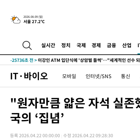
2026.08.09 (일)
서울 27.2℃
2시간 전 >
콜롬비아 신임 우파 대통령 취임 하루만에 차량폭탄 폭발 사건
-31574초 전 >
'AT마드리드 7번' 이강인, 맨시티 상대로 비공식 데뷔전
-31076초 전 >
[속보]'AT마드리드 7번' 이강인, 맨시티 상대로 비공식 
실시간
정치
국제
경제
금융
산업
-29140초 전 >
네타냐후, 트럼프의 가자 평화 2차 15개조 평화안 '거부'
-25736초 전 >
이강인 ATM 입단식에 '상암벌 들썩'…"세계적인 선수 
-24732초 전 >
태풍 돌핀, 중 저장성 타이저우시 해안에 상륙 (1보)
IT·바이오
모바일
인터넷/SNS
통신
-22078초 전 >
AT마드리드 데뷔 앞둔 이강인, 맨시티전 선발 대신 '벤치 
-20708초 전 >
[속보]與 강원·TK 당원투표 합산 김민석 48.54%로 
44.40%
-20042초 전 >
與 강원·TK 당원투표 합산 김민석 46.01%로 승리…정
"원자만큼 얇은 자석 실존
44.53%
-19882초 전 >
[속보]與전대 권리당원투표…강원·경북 김민석, 대구 정
-19689초 전 >
[속보]與 당대표 경선, 경북 권리당원 투표 김민석 47.3
국의 ‘집념’
45.71%
-19591초 전 >
[속보]與 당대표 경선, 대구 권리당원 투표 정청래 47.8
46.35%
-19388초 전 >
[속보]與 당대표 경선, 강원 권리당원 투표 김민석 승리…5
등록 2026.04.22 00:00:00
수정 2026.04.22 09:28:30
득표
-17306초 전 >
"일본축구협회, 대한축구협회 성 접대 의혹 심판 조사"