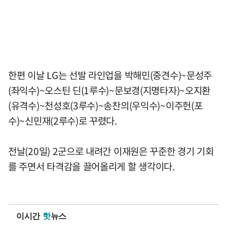
한편 이날 LG는 선발 라인업을 박해민(중견수)~문성주
(좌익수)~오스틴 딘(1루수)~문보경(지명타자)~오지환
(유격수)~천성호(3루수)~송찬의(우익수)~이주헌(포
수)~신민재(2루수)로 꾸렸다.
전날(20일) 2군으로 내려간 이재원은 꾸준한 경기 기회
를 주면서 타격감을 끌어올리게 할 생각이다.
이시간
핫
뉴스