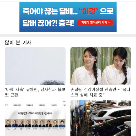
많이 본 기사
'마약 자숙' 유아인, 남사친과 볼뽀
손떨림 건강이상설 한승연…"목디
뽀 근황
스크 심해 치료 중"