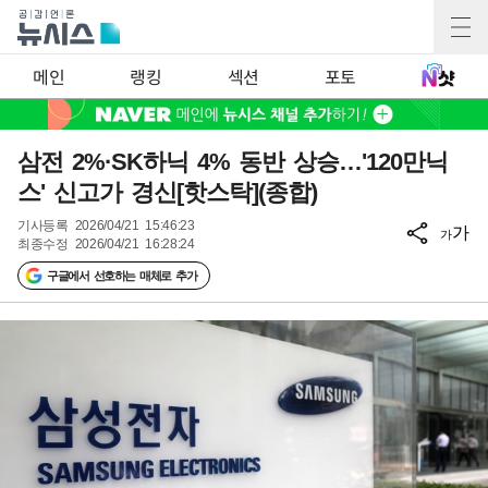
메인
랭킹
섹션
포토
삼전 2%·SK하닉 4% 동반 상승…'120만닉
스' 신고가 경신[핫스탁](종합)
기사등록
2026/04/21 15:46:23
가
가
최종수정
2026/04/21 16:28:24
구글에서 선호하는 매체로 추가