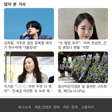
많이 본 기사
김희철, 거꾸로 걸린 광복절 태극
"손 떨림 포착"…카라 한승연, 건
기 현수막에 "X돌았네"
강 괜찮나 팬들 '걱정'
차가원 "○○○ 까면 주변 다 죽
용산어린이정원 앞 즐비한 근조화
어"…전세금 미반환 속 녹취 폭로
환, 왜?[뉴시스Pic]
파장
회사소개
제휴/컨텐츠 판매
약관·정책
고충처리