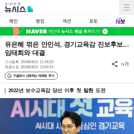
메인
랭킹
섹션
포토
유은혜 꺾은 안민석, 경기교육감 진보후보…
임태희와 대결
기사등록
2026/04/22 11:38:25
가
가
최종수정
2026/04/22 13:04:24
구글에서 선호하는 매체로 추가
2022년 보수교육감 당선 이후 첫 탈환 도전