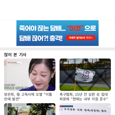
많이 본 기사
방은희, 母 고독사에 오열 "이틀
축구협회, 15년 전 심판 성 접대
만에 발견"
파문에 "현재는 내부 지침 준수"