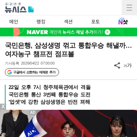
메인
랭킹
섹션
포토
국민은행, 삼성생명 꺾고 통합우승 해낼까…
여자농구 챔프전 점프볼
기사등록
2026/04/22 07:00:00
가
가
구글에서 선호하는 매체로 추가
22일 오후 7시 청주체육관에서 격돌
국민은행 통산 3번째 통합우승 도전
'업셋'에 강한 삼성생명은 반전 꾀해
X