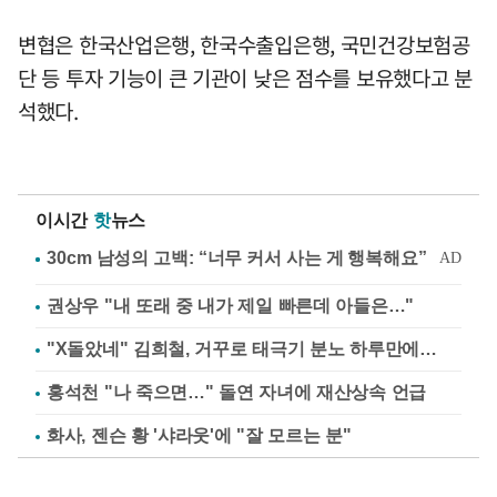
변협은 한국산업은행, 한국수출입은행, 국민건강보험공
단 등 투자 기능이 큰 기관이 낮은 점수를 보유했다고 분
석했다.
이시간
핫
뉴스
권상우 "내 또래 중 내가 제일 빠른데 아들은…"
"X돌았네" 김희철, 거꾸로 태극기 분노 하루만에…
홍석천 "나 죽으면…" 돌연 자녀에 재산상속 언급
화사, 젠슨 황 '샤라웃'에 "잘 모르는 분"