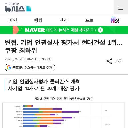
메인
랭킹
섹션
포토
변협, 기업 인권실사 평가서 현대건설 1위…
쿠팡 최하위
기사등록
2026/04/21 17:17:38
가
가
구글에서 선호하는 매체로 추가
기업 인권실사평가 콘퍼런스 개최
사기업 40개·기관 10개 대상 평가