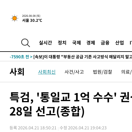
2026.08.08 (토)
서울 30.2℃
4시간 전 >
[속보]규제합리화위원회 부위원장에 김태유 서울대 공대 교
후임
-15140초 전 >
이강인, 폭염 속 AT마드리드 첫 훈련…80명 식사 대접까
-12279초 전 >
미 사업체 일자리, 7월에 2.3만개 순감하고 그 전 2개월 1
실시간
정치
국제
경제
금융
산업
하향수정 (2보)
-11727초 전 >
[속보] 미 사업체, 일자리 7월에 2.3만 개 줄어…실업률은
↓
-7590초 전 >
[속보]이 대통령 "부동산 공급 기존 사고방식 매달리지 말
실천"
-6675초 전 >
이란, "오만과 '중앙 단일 루트' 합의…북쪽 인바운드·남
사회
사회최신
사건/사고
법원/검찰
의료
드는 임시"
29분 전 >
"낮 기온 소폭 하락"…수도권 폭염중대경보, 폭염경보로 하향
29분 전 >
[속보]이 대통령, '호우피해' 안동·의성 관할 4개 면 특별재난
30분 전 >
[단독]중수청 지원 검사들, 정원 초과 시 낮은 계급 임용…희망지
특검, '통일교 1억 수수'
도
1시간 전 >
낮 최고 37도 찜통더위…곳곳 소나기·강원 많은 비[내일날씨
28일 선고(종합)
1시간 전 >
SK하이닉스, 용인·청주 팹에 54조 투자…"AI 메모리 수요 
2시간 전 >
여자배구 이재영·이다영 자매, 아제르바이잔 투란VC 입단
2시간 전 >
외국인 심판 성 접대 7경기 들여다보니…한국 축구 '5승 2무'
등록 2026.04.21 18:50:21
수정 2026.04.21 19:04:23
2시간 전 >
[속보]코스닥, 2.86포인트(0.36%) 내린 798.81마감