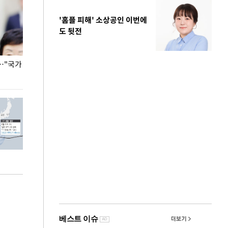
'홈플 피해' 소상공인 이번에
도 뒷전
…"국가
홈플러스, 67개 점포 가오픈… 13일 정식 개장
오세훈 서울시장,
환경 점검