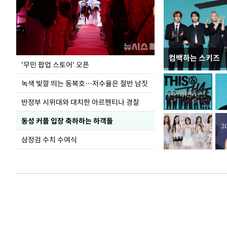
컴백하는 스키즈
지석천 뒤덮은 
'무민 팝업 스토어' 오픈
녹색 빛깔 띄는 동복호…저수율은 절반 남짓
반정부 시위대와 대치한 아르헨티나 경찰
동성 커플 입장 축하하는 하객들
삼정검 수치 수여식