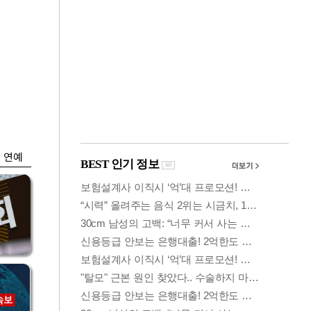
금융
…
두나무, 경찰청 '압수
 중
가상자산' 관리한다
연예