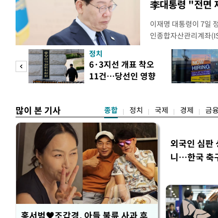
李대통령 "전면 
이재명 대통령이 7일 
인종합자산관리계좌(ISA
안'을 전면 재검토 할 
정치
들과의 상황 점검 회의에
 두
6·3지선 개표 착오
지법안을 둘러싼 투자자
11건…당선인 영향
았다. 이 자리에서 이 
 정도
없어
많이 본 기사
종합
정치
국제
경제
금
외국인 심판 
니…한국 축구 
홍서범♥조갑경, 아들 불륜 사과 후