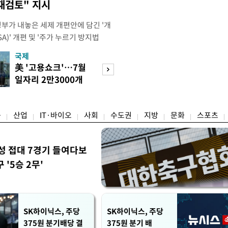
재검토" 지시
정부가 내놓은 세제 개편안에 담긴 '개
)' 개편 및 '주가 누르기 방지법
것을 지시했다. 이 대통령은 이날 참모
국제
경제
서 ISA 개편 방안 및 주가 누르기 방
美 '고용쇼크'…7월
수도권 고용 급랭
들의 반발 등에 대한 내용을 보고 받
일자리 2만3000개
전국 취업자 10명
대통령은 ISA 개편안과
감소
1명뿐
융
산업
IT·바이오
사회
수도권
지방
문화
스포츠
성 접대 7경기 들여다보
'5승 2무'
SK하이닉스, 주당
SK하이닉스, 주당
375원 분기배당 결
375원 분기 배