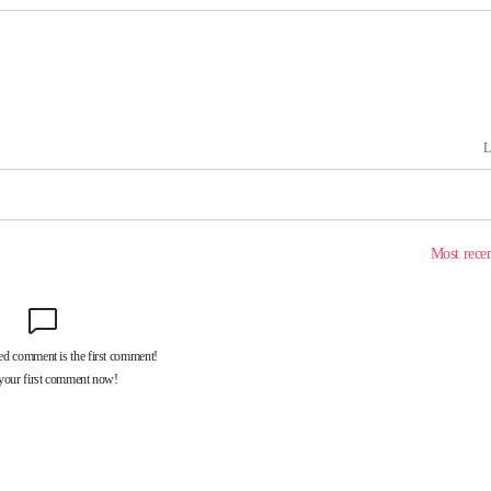
쳐
기소
수…이병태
지(종합)
0.3만개
 4.1%로
고 과감히
쪽 아웃바운
지역 선포
 못 갈 수
]