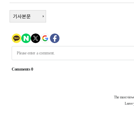
2시간 전 >
[속보]코스피, 6200선 약보합…0.60% 내린 6258.77에 마
2시간 전 >
기사본문
[속보]원·달러 환율, 7.7원 내린 1416.1원 마감
2시간 전 >
[속보] 노원서 40.1도 관측…서울, 2018년 이후 첫 40도
3시간 전 >
[속보]종합특검, '계엄 수용공간 확보' 신용해 前교정본부장 
3시간 전 >
외신들도 주목한 韓축구 파문…"국민적 공분에 수사 재개"
3시간 전 >
11시간 압수수색에 성접대 파문까지…'쑥대밭' 된 축구협회
4시간 전 >
[속보]규제합리화위원회 부위원장에 김태유 서울대 공대 교
후임
-15140초 전 >
이강인, 폭염 속 AT마드리드 첫 훈련…80명 식사 대접까
-12279초 전 >
미 사업체 일자리, 7월에 2.3만개 순감하고 그 전 2개월 1
하향수정 (2보)
-11727초 전 >
[속보] 미 사업체, 일자리 7월에 2.3만 개 줄어…실업률은
↓
-7590초 전 >
[속보]이 대통령 "부동산 공급 기존 사고방식 매달리지 말
실천"
-6675초 전 >
이란, "오만과 '중앙 단일 루트' 합의…북쪽 인바운드·남
드는 임시"
29분 전 >
"낮 기온 소폭 하락"…수도권 폭염중대경보, 폭염경보로 하향
29분 전 >
[속보]이 대통령, '호우피해' 안동·의성 관할 4개 면 특별재난
30분 전 >
[단독]중수청 지원 검사들, 정원 초과 시 낮은 계급 임용…희망지
도
1시간 전 >
낮 최고 37도 찜통더위…곳곳 소나기·강원 많은 비[내일날씨