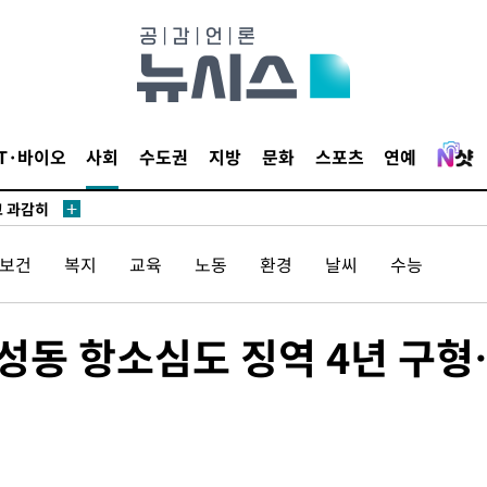
수…이병태
지(종합)
0.3만개
IT·바이오
사회
수도권
지방
문화
스포츠
연예
 4.1%로
고 과감히
쪽 아웃바운
/보건
복지
교육
노동
환경
날씨
수능
지역 선포
 못 갈 수
 권성동 항소심도 징역 4년 구형
]
선제 대응"