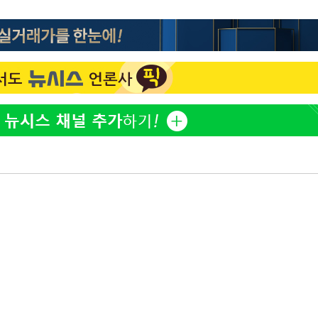
홍서범♥조갑경, 아들 불륜
1
과 후 근황…밝은 미소
선제 대응"
외국인 심판 성 접대 7
2
국 축구 '5승 2무'
SK하이닉스, 주당 375원
3
쳐
분기 중 추가 주주환원 발
[속보]SK하이닉스, 주당 3
4
당…"3분기 중 주주환원 
기소
與 황희 "버스 하우스 제
5
점도 있을 것"
수…이병태
최성원, 백혈병 두 번 투병
6
닌가 싶었다"
[단독]인천 부평구 아파트서
7
모 살해