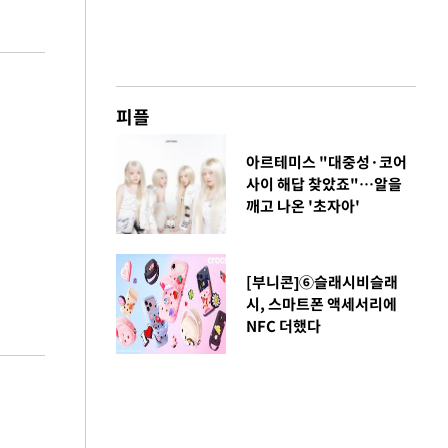
피플
아르테미스 "대중성·코어
사이 해답 찾았죠"…알을
깨고 나온 '초자아'
[부니콘]⑥슬래시비슬래
시, 스마트폰 액세서리에
NFC 더했다