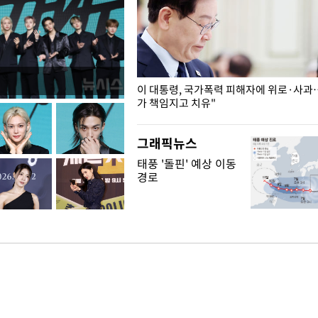
개구리밥
이 대통령, 국가폭력 피해자에 위로·사과
가 책임지고 치유"
그래픽뉴스
태풍 '돌핀' 예상 이동
경로