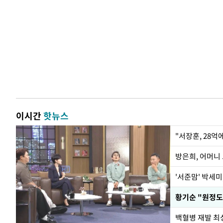
이시간
핫뉴스
"서장훈, 28억
방은희, 어머니 
'서준맘' 박세미
황기순 "원정도
백혈병 재발 최성