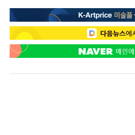
1시간 전 >
SK하이닉스, 용인·청주 팹에 54조 투자…"AI 메모리 수요 
2시간 전 >
여자배구 이재영·이다영 자매, 아제르바이잔 투란VC 입단
2시간 전 >
외국인 심판 성 접대 7경기 들여다보니…한국 축구 '5승 2무'
2시간 전 >
[속보]코스닥, 2.86포인트(0.36%) 내린 798.81마감
2시간 전 >
[속보]코스피, 6200선 약보합…0.60% 내린 6258.77에 마
2시간 전 >
[속보]원·달러 환율, 7.7원 내린 1416.1원 마감
2시간 전 >
[속보] 노원서 40.1도 관측…서울, 2018년 이후 첫 40도
3시간 전 >
[속보]종합특검, '계엄 수용공간 확보' 신용해 前교정본부장 
3시간 전 >
외신들도 주목한 韓축구 파문…"국민적 공분에 수사 재개"
3시간 전 >
11시간 압수수색에 성접대 파문까지…'쑥대밭' 된 축구협회
4시간 전 >
[속보]규제합리화위원회 부위원장에 김태유 서울대 공대 교
후임