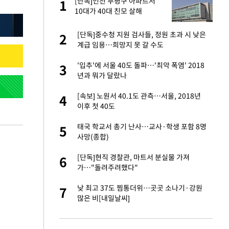
 사
[단독]인천 부평구 아파트서
1
1
10대가 40대 친모 살해
경기 들여다보니…한
[단독]중수청 지원 검사들, 정원 초과 시 낮은
2
2
계급 임용…희망지 못 갈 수도
 분기배당 결정…3
'입추'에 서울 40도 돌파…'최악 폭염' 2018
3
3
표
년과 뭐가 달랐나
75원 분기 배
[속보] 노원서 40.1도 관측…서울, 2018년
4
4
방안 확정"
이후 첫 40도
안…이동 용이한 장
태국 학교서 총기 난사…교사·학생 포함 8명
5
5
사망(종합)
…"배우가 내 길 아
[단독]현직 경찰관, 마트서 분실물 가져
6
6
가…"돌려주려했다"
 10대가 40대 친
낮 최고 37도 찜통더위…곳곳 소나기·강원
7
7
많은 비[내일날씨]