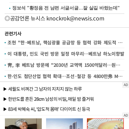
정보석 "황정음 전 남편 서글서글…잘 살길 바랐는데"
◎공감언론 뉴시스
knockrok@newsis.com
관련기사
조현 "한·베트남, 핵심광물 공급망 등 협력 강화 제도적 기반 마련"
이 대통령, 인도 국빈 방문 일정 마무리…베트남 하노이향발
靑, 李 베트남 방문에 "2030년 교역액 1500억달러…원전·인프라 협력 강화"
한-인도 첨단산업 협력 확대…조선·철강 등 4800만弗 MOU