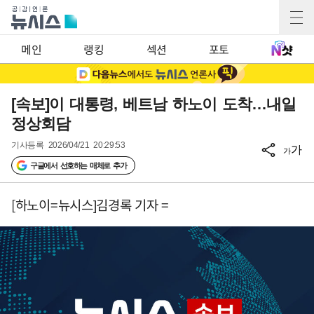
메인
랭킹
섹션
포토
[속보]이 대통령, 베트남 하노이 도착…내일
정상회담
기사등록
2026/04/21 20:29:53
가
가
구글에서 선호하는 매체로 추가
[하노이=뉴시스]김경록 기자 =