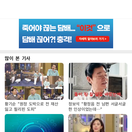
많이 본 기사
황기순 "원정 도박으로 전 재산
정보석 "황정음 전 남편 서글서글
잃고 필리핀 도피"
한 인상이었는데…"