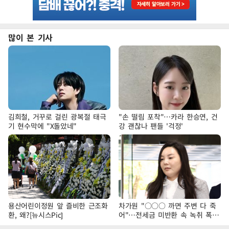
많이 본 기사
김희철, 거꾸로 걸린 광복절 태극
"손 떨림 포착"…카라 한승연, 건
기 현수막에 "X돌았네"
강 괜찮나 팬들 '걱정'
용산어린이정원 앞 즐비한 근조화
차가원 "○○○ 까면 주변 다 죽
환, 왜?[뉴시스Pic]
어"…전세금 미반환 속 녹취 폭로
파장