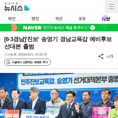
메인
랭킹
섹션
포토
[6·3경남]'진보' 송영기 경남교육감 예비후보
선대본 출범
기사등록
2026/04/21 20:35:19
가
가
구글에서 선호하는 매체로 추가