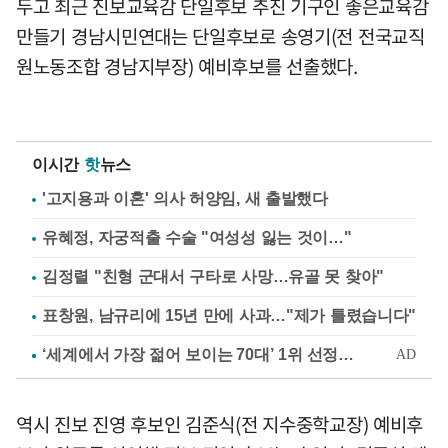
두고 최근 진보교육감 단일후보 추진 기구인 좋은교육감
만들기 경남시민연대는 단일후보로 송영기(전 전국교직
원노동조합 경남지부장) 예비후보를 선출했다.
이시간
핫
뉴스
'고지용과 이혼' 의사 허양임, 새 출발했다
유혜정, 자궁적출 수술 "여성성 잃는 것이…"
김정렬 "친형 군대서 구타로 사망…유골 못 찾아"
표창원, 남규리에 15년 만에 사과…"제가 틀렸습니다"
역시 진보 진영 후보인 김준식(전 지수중학교장) 예비후