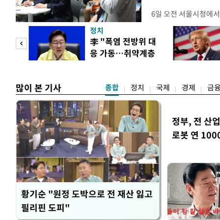
6일 오전 서울시청에서
대토론회'에서는 정부
정치
이어졌다. 이날 토론회
 놀
李 "폭염 전방위 대
택자와 무주택 청년, 
응 가동…취약계층
리에이터 등 50여 명이
 첫
보호 강화"
개사로 일하고 있다는 
택
많이 본 기사
종합
정치
국제
경제
금
정부, 전 산업
로봇 연 100
황기순 "원정 도박으로 전 재산 잃고
필리핀 도피"