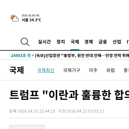
3시간 전 >
[속보] "이란-오만, 호르무즈 해협 통행 항로 합의" 이란 외
2026.08.06 (목)
서울 34.3℃
-28758초 전 >
내일까지 39도 '펄펄'…기상청 "태풍 지나며 폭염 잠시 
-28395초 전 >
트럼프, 한국계 진보 주지사 후보 맹공…"공산주의가 최대
-28373초 전 >
"美간섭에 합의 지연"…트럼프, '이란 호르무즈 통제권'
실시간
정치
국제
경제
금융
산업
-24893초 전 >
[속보]산업장관 "李정부, 원전 반대 안해…안정 전력 위
-23590초 전 >
[속보]경찰, '홍명보 선임 논란' 대한축구협회·축구회관 
색
-22977초 전 >
[속보]산업장관 "美무역법 제301조 과잉생산 결과 발표 8
국제
국제최신
국제기구
미주
유럽
중
상
-22770초 전 >
[속보]코스피 매도사이드카 발동…4%대 급락
-22042초 전 >
[속보]전남광주 초대 시민추천 부시장에 백승주·윤난실
-19603초 전 >
서울 열대야 15일째 지속…비공식 '초열대야' 30도 넘어
트럼프 "이란과 훌륭한 합
-18170초 전 >
[속보]코스닥, 2.15포인트(0.27%) 내린 797.44 출발
-18153초 전 >
[속보]코스피, 119.51포인트(1.81%) 내린 6478.75 개
등록 2026.04.21 22:44:15
수정 2026.04.22 03:53:11
-14600초 전 >
6월 경상수지 497.3억 달러…두 달 연속 사상 최대
-14551초 전 >
서울 낮 39도 '폭염중대경보'…40도 관측 가능성도
-11913초 전 >
미 워싱턴주 스포캔 시의 통제불능 3개 산불, 방화선 일부