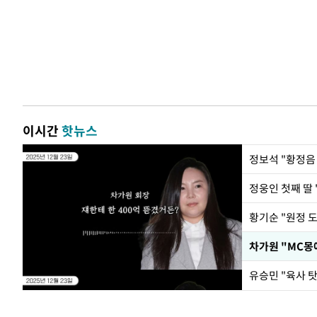
이시간
핫뉴스
정웅인 첫째 딸 
황기순 "원정 