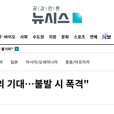
무부 대변인
꺾인다"
 위협"
 수용할까
IT·바이오
사회
수도권
지방
문화
스포츠
연예
해 불가피"
등 압수수
월 중 예
국
일본
아시아/오세아니아
중동/아프리카
의 기대…불발 시 폭격"
장
 구축