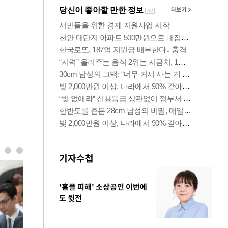
기자수첩
'홈플 피해' 소상공인 이번에
도 뒷전