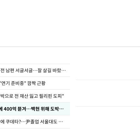
정보석 "황정음 전 남편 서글서글…잘 살길 바랐는데"
"연기 준비중" 깜짝 근황
도박으로 전 재산 잃고 필리핀 도피"
차가원 "MC몽에 400억 뜯겨…백현 위해 도박빚 갚아줘"
유승민 "육사 탓에 쿠데타?…尹졸업 서울대도 없애나"