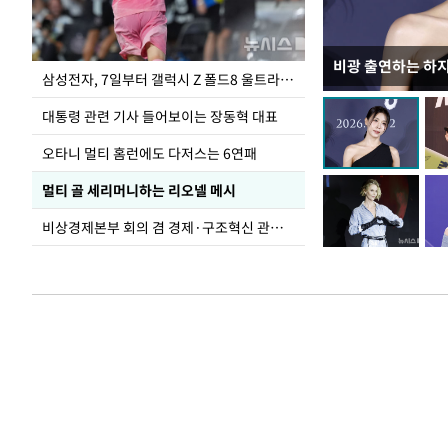
비광 출연하는 하
이재명 대통령, 
삼성전자, 7일부터 갤럭시 Z 폴드8 울트라·폴드8·플립8 출시
선 다해 강구해야
대통령 관련 기사 들어보이는 장동혁 대표
오타니 멀티 홈런에도 다저스는 6연패
멀티 골 세리머니하는 리오넬 메시
비상경제본부 회의 겸 경제·구조혁신 관계장관회의