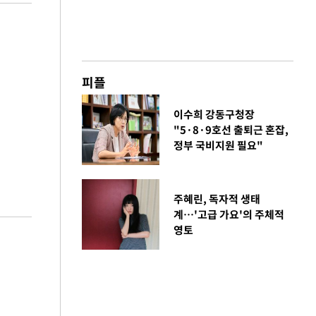
피플
이수희 강동구청장
"5·8·9호선 출퇴근 혼잡,
정부 국비지원 필요"
주혜린, 독자적 생태
계…'고급 가요'의 주체적
영토