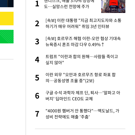
재
샌디스크, 매출 370% 성장에
1
1
도…실망스런 전망에 주가
5%↓
입힌다…AI 로봇 연
[속보] 이란 대통령 "지금 최고지도자와 소통
2
2
하기가 매우 어려워" 취임 3년 인터뷰
서글서글한 인상이
[속보] 호르무즈 해협 이란-오만 협상 기대속
3
3
뉴욕증시 혼조 마감 다우 0.49%↑
"짝짝이 눈 탈출"
트럼프 "이란과 합의 원해…사람들 죽이고
4
4
싶지 않아"
이 안 된다"
이란 외무 "오만과 호르무즈 항로 좌표 합
5
5
의…공동성명 조율 중"(2보)
 원전 반대 안해…안
구글 수석 과학자 제프 딘, 퇴사…'알파고 아
6
6
버지' 딥마인드 CEO도 교체
, 들이받은 승합차
"4000원 햄버거 안 통했다"…맥도날드, 가
7
7
성비 전략에도 매출 '주춤'