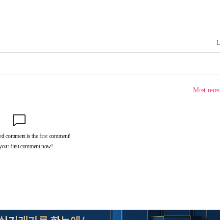
 마감 다
어려워" 취
무부 대변인
꺾인다"
 위협"
 수용할까
해 불가피"
등 압수수
월 중 예
장