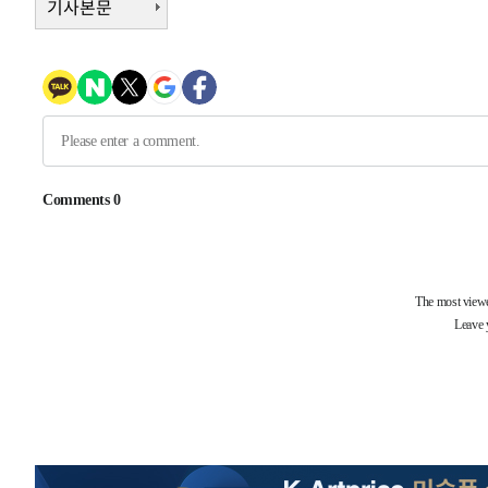
기사본문
-4086초 전 >
[속보] 호르무즈 해협 이란-오만 협상 기대속 뉴욕증시 혼조
우 0.49%↑
-2441초 전 >
[속보] 이란 대통령 "지금 최고지도자와 소통하기가 매우 
임 3년 인터뷰
3시간 전 >
[속보] "이란-오만, 호르무즈 해협 통행 항로 합의" 이란 외
-28758초 전 >
내일까지 39도 '펄펄'…기상청 "태풍 지나며 폭염 잠시 
-28395초 전 >
트럼프, 한국계 진보 주지사 후보 맹공…"공산주의가 최대
-28373초 전 >
"美간섭에 합의 지연"…트럼프, '이란 호르무즈 통제권'
-24893초 전 >
[속보]산업장관 "李정부, 원전 반대 안해…안정 전력 위
-23590초 전 >
[속보]경찰, '홍명보 선임 논란' 대한축구협회·축구회관 
색
-22977초 전 >
[속보]산업장관 "美무역법 제301조 과잉생산 결과 발표 8
상
-22770초 전 >
[속보]코스피 매도사이드카 발동…4%대 급락
-22042초 전 >
[속보]전남광주 초대 시민추천 부시장에 백승주·윤난실
-19603초 전 >
서울 열대야 15일째 지속…비공식 '초열대야' 30도 넘어
-18170초 전 >
[속보]코스닥, 2.15포인트(0.27%) 내린 797.44 출발
-18153초 전 >
[속보]코스피, 119.51포인트(1.81%) 내린 6478.75 개
-14600초 전 >
6월 경상수지 497.3억 달러…두 달 연속 사상 최대
-14551초 전 >
서울 낮 39도 '폭염중대경보'…40도 관측 가능성도