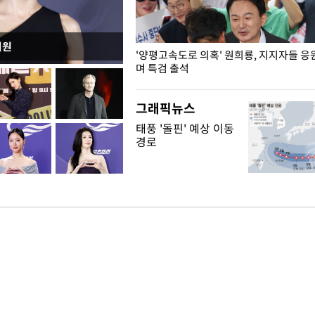
지원
"수사·기소 분리 관련 대비책 최
'양평고속도로 의혹' 원희룡, 지지자들 응
"
며 특검 출석
그래픽뉴스
태풍 '돌핀' 예상 이동
경로