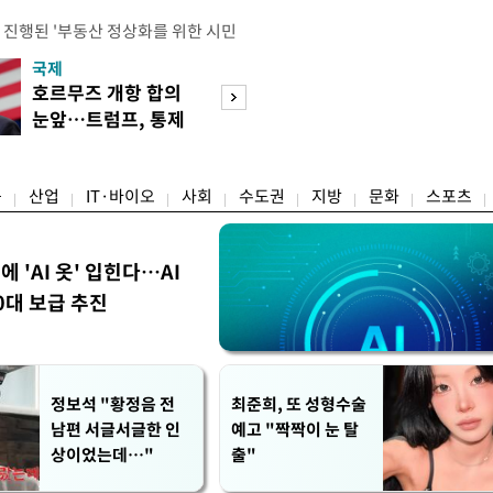
 진행된 '부동산 정상화를 위한 시민
의 세제개편안에 대한 불만과 지적이
국제
경제
에는 보유 주택에 거주하지 않는 1주
호르무즈 개항 합의
서울 집 팔고 지방
민간임대사업자 등 시민과 전문가, 크
눈앞…트럼프, 통제
면 양도세↓…고
 참석했다. 잠실에서 21년째 공인중
권 수용할까
층 움직일까
박준씨는 "세제개편으로 인해 고가 주
융
산업
IT·바이오
사회
수도권
지방
문화
스포츠
에 'AI 옷' 입힌다…AI
0대 보급 추진
정보석 "황정음 전
최준희, 또 성형수술
남편 서글서글한 인
예고 "짝짝이 눈 탈
상이었는데…"
출"