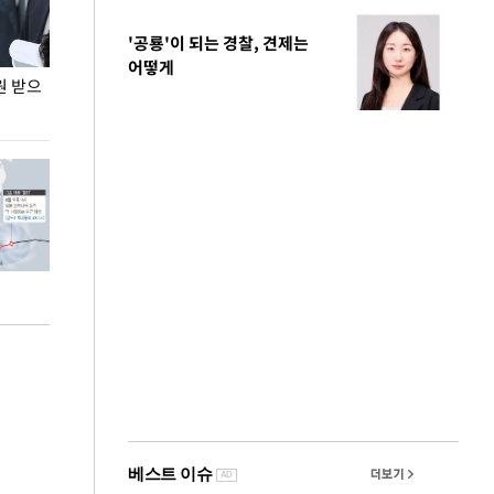
'공룡'이 되는 경찰, 견제는
어떻게
원 받으
정동영, 조현 '이상주의' 발언에 "이상이 있어야
장동혁 "李 대
현실 바꿔"
하다"