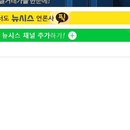
황기순 "원정 도박으로 전 
1
산 잃고 필리핀 도피"
 구축
 마감 다
정부, 전 산업에 'AI 옷' 
2
어려워" 취
1000대 보급 추진
무부 대변인
정보석 "황정음 전 남편 
3
었는데…"
최준희, 또 성형수술 예고 
4
바다, 워터밤 공개저격 "말
5
[속보]산업장관 "李정부,
6
정 전력 위해 불가피"
고속도로서 화물차 낙하물
7
동승자 사망