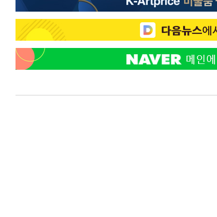
-11913초 전 >
미 워싱턴주 스포캔 시의 통제불능 3개 산불, 방화선 일부
-4086초 전 >
[속보] 호르무즈 해협 이란-오만 협상 기대속 뉴욕증시 혼조
우 0.49%↑
-2441초 전 >
[속보] 이란 대통령 "지금 최고지도자와 소통하기가 매우 
임 3년 인터뷰
3시간 전 >
[속보] "이란-오만, 호르무즈 해협 통행 항로 합의" 이란 외