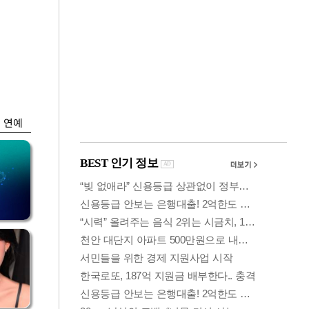
금융
 가
코스피, 5%대 급락
령
에 6300선 붕괴…또
매도사이드카
연예